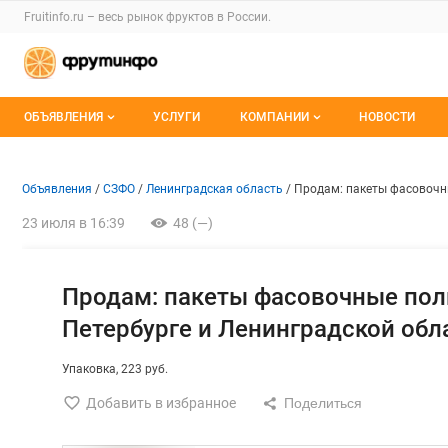
Раздел навигации по сайту fruitinfo.ru
Fruitinfo.ru – весь
рынок фруктов
в России.
Авторизация и меню пользователя
Навигация по разделам сайта fruitinfo.ru
ОБЪЯВЛЕНИЯ
УСЛУГИ
КОМПАНИИ
НОВОСТИ
Все объявления
Каталог компаний
Объявление: Продам: пакеты
Информация о объявлении
Навигация и управление объявлени
Объявления
СЗФО
Ленинградская область
Продам: пакеты фасовочны
Мои объявления
О каталоге компаний
23 июля в 16:39
48 (—)
Премиум размещение
Продам: пакеты фасовочные пол
Петербурге и Ленинградской обл
Упаковка
223 руб.
Добавить в избранное