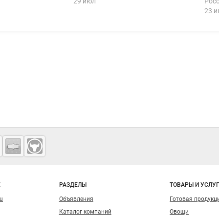
29 июл
Росс
23 
о сайту
Е
РАЗДЕЛЫ
ТОВАРЫ И УСЛУ
ru
Объявления
Готовая продукц
Каталог компаний
Овощи