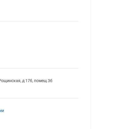
 Рощинская, д 17б, помещ 3б
ии