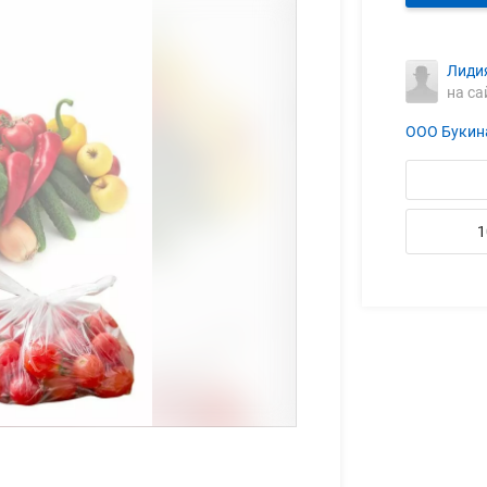
Лиди
на са
ООО Букин
1