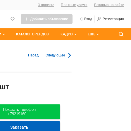
О сайте
О проекте
Платные услуги
Реклама на сайте
Добавить объявление
Вход
Регистрация
М
КАТАЛОГ БРЕНДОВ
КАДРЫ
ЕЩЕ
темы
Контакты
Все вакансии
 Санкт-Петербурге и Ленинград
Назад
Следующее
ранные
Все резюме
им участием
/шт
Показать телефон
+79219160....
Заказать