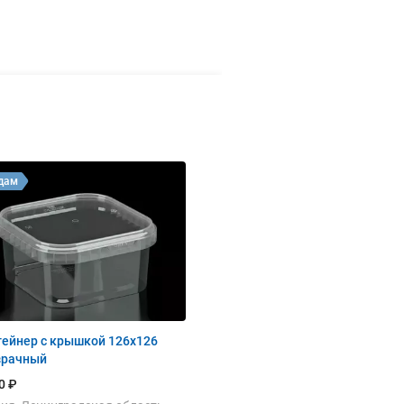
дам
тейнер с крышкой 126х126
зрачный
0 ₽