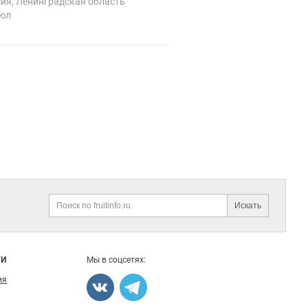
ия, Ленинградская область
июл
Искать
Поиск
ГИ
Мы в соцсетях:
ия