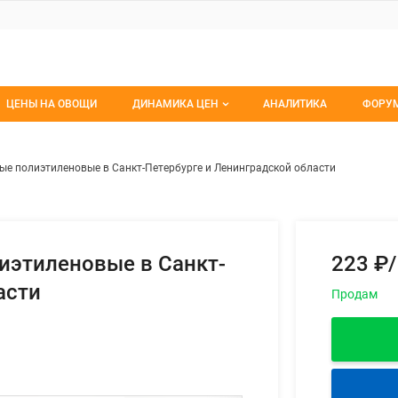
ЦЕНЫ НА ОВОЩИ
ДИНАМИКА ЦЕН
АНАЛИТИКА
ФОРУ
Динамика цен заморож
Все 
 фасовочные полиэтиленовые в
ем
е полиэтиленовые в Санкт-Петербурге и Ленинградской области
Динамика цен свежее
Изб
Динамика цен сушенное
С мо
иэтиленовые в Санкт-
223 ₽
асти
Продам