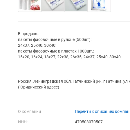
В продаже:
пакеты фасовочные в рулоне (500шт):
24х37, 25х40, 30х40;
пакеты фасовочные в пластах 1000шт.:
15х20, 16х24, 18х27, 22х38, 26х35, 24х37, 25х40, 30х40
Россия, Ленинградская обл, Гатчинский р-н, г Гатчина, ул
(Юридический адрес)
О компании
Перейти к описанию компан
ИНН:
470503070507