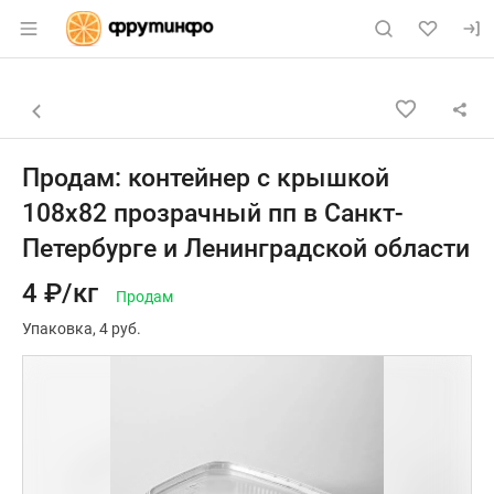
Раздел навигации по сайту fruitinfo.ru
Объявление: Продам: контейне
Информация о объявлении
Навигация и управление объявлением
Назад к списку объявлений
Продам: контейнер с крышкой
108х82 прозрачный пп в Санкт-
Петербурге и Ленинградской области
4 ₽/кг
Продам
Упаковка
4 руб.