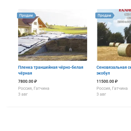
Продам
Продам
Пленка траншейная чёрно-белая
Сеновязальная сетка 1,23 х 3000
чёрная
экобул
7800.00 ₽
11500.00 ₽
Россия, Гатчина
Россия, Гатчина
3 авг
3 авг