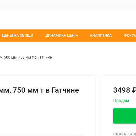
ЦЕНЫ НА ОВОЩИ
ДИНАМИКА ЦЕН
АНАЛИТИКА
ФОРУ
Динамика цен заморож
Все 
йч 250 мм, 500 мм, 750 мм т в
ем
, 500 мм, 750 мм т в Гатчине
Динамика цен свежее
Изб
Динамика цен сушенное
С мо
мм, 750 мм т в Гатчине
3498 
Продам
СВЯЗАТЬСЯ