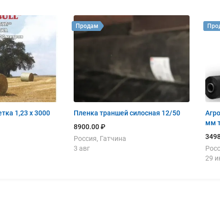
Продам
Про
Пленка траншей силосная 12/50
Агро
мм 
8900.00 ₽
3498
Россия, Гатчина
3 авг
Росс
29 