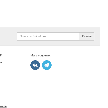
Искать
Поиск
ГИ
Мы в соцсетях:
ия
ление