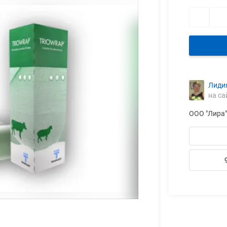
Лиди
на са
ООО "Лира