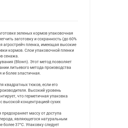
заготовке зеленых кормов упаковочная
легчить заготовку и сохранность (до 60%
ная агрострейч пленка, имеющая высокие
овки кормов. Слои упаковочной пленки
в сенажа.
увания (Blown). Этот метод позволяет
вании литьевого метода производства
я и более эластичная.
для квадратных тюков, если его
производителя. Высокий уровень
нтирует, что герметичная упаковка
 с высокой концентрацией сухих
я предохраняет массу от доступа
углерода, являющегося натуральным
е более 37°С. Упаковку следует