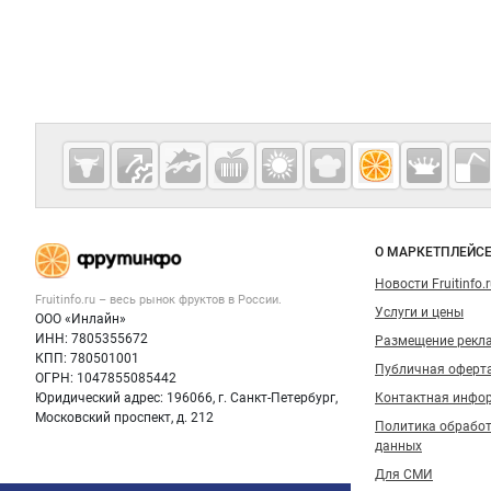
Дополнительная информация
Cсылки на полезные проекты
Fruitinfo.ru
— рынок
овощей и
Важные разделы и контакты
Навигация п
фруктов
О МАРКЕТПЛЕЙС
Новости Fruitinfo.
Fruitinfo.ru – весь
рынок фруктов
в России.
Услуги и цены
ООО «Инлайн»
ИНН: 7805355672
Размещение рекл
КПП: 780501001
Публичная оферт
ОГРН: 1047855085442
Юридический адрес: 196066, г. Санкт-Петербург,
Контактная инфо
Московский проспект, д. 212
Политика обрабо
данных
Для СМИ