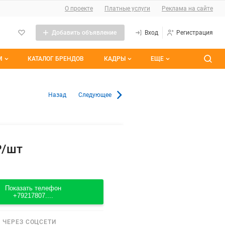
О сайте
О проекте
Платные услуги
Реклама на сайте
Добавить объявление
Вход
Регистрация
М
КАТАЛОГ БРЕНДОВ
КАДРЫ
ЕЩЕ
темы
Контакты
Все вакансии
 Гатчине
Назад
Следующее
ранные
Все резюме
им участием
₽/шт
Показать телефон
+79217807....
 ЧЕРЕЗ СОЦСЕТИ