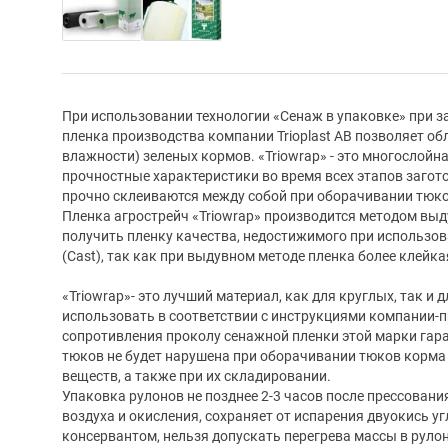
При использовании технологии «Сенаж в упаковке» при 
пленка производства компании Trioplast AB позволяет об
влажности) зеленых кормов. «Triowrap» - это многослой
прочностные характеристики во время всех этапов загот
прочно склеиваются между собой при оборачивании тюко
Пленка агрострейч «Triowrap» производится методом выд
получить пленку качества, недостижимого при использо
(Cast), так как при выдувном методе пленка более клейка
«Triowrap»- это лучший материал, как для круглых, так и 
использовать в соответствии с инструкциями компании-
сопротивления проколу сенажной пленки этой марки гара
тюков не будет нарушена при оборачивании тюков корма
веществ, а также при их складировании.
Упаковка рулонов не позднее 2-3 часов после прессовани
воздуха и окисления, сохраняет от испарения двуокись 
консервантом, нельзя допускать перегрева массы в рулон