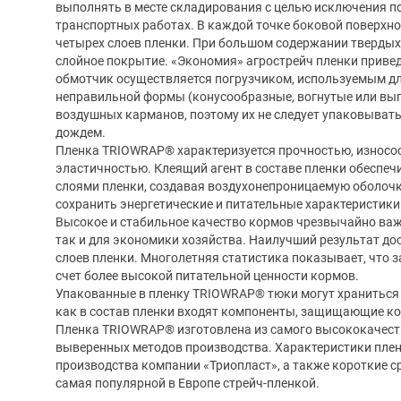
выполнять в месте складирования с целью исключения п
транспортных работах. В каждой точке боковой поверхно
четырех слоев пленки. При большом содержании твердых 
слойное покрытие. «Экономия» агрострейч пленки привед
обмотчик осуществляется погрузчиком, используемым д
неправильной формы (конусообразные, вогнутые или вы
воздушных карманов, поэтому их не следует упаковыват
дождем.
Пленка TRIOWRAP® характеризуется прочностью, износос
эластичностью. Клеящий агент в составе пленки обеспеч
слоями пленки, создавая воздухонепроницаемую оболочк
сохранить энергетические и питательные характеристики
Высокое и стабильное качество кормов чрезвычайно важн
так и для экономики хозяйства. Наилучший результат дос
слоев пленки. Многолетняя статистика показывает, что 
счет более высокой питательной ценности кормов.
Упакованные в пленку TRIOWRAP® тюки могут храниться н
как в состав пленки входят компоненты, защищающие ко
Пленка TRIOWRAP® изготовлена из самого высококачест
выверенных методов производства. Характеристики плен
производства компании «Триопласт», а также короткие ср
самая популярной в Европе стрейч-пленкой.