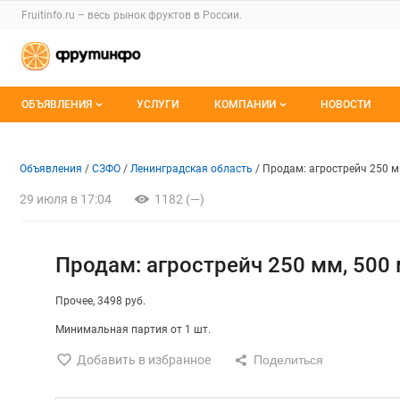
Раздел навигации по сайту fruitinfo.ru
Fruitinfo.ru – весь
рынок фруктов
в России.
Авторизация и меню пользователя
Навигация по разделам сайта fruitinfo.ru
ОБЪЯВЛЕНИЯ
УСЛУГИ
КОМПАНИИ
НОВОСТИ
Все объявления
Каталог компаний
Объявление: Продам: агростре
Информация о объявлении
Навигация и управление объявлени
Объявления
СЗФО
Ленинградская область
Продам: агрострейч 250 мм
Мои объявления
О каталоге компаний
29 июля в 17:04
1182 (—)
Премиум размещение
Продам: агрострейч 250 мм, 500 
Прочее
3498 руб.
Минимальная партия от 1 шт.
Добавить в избранное