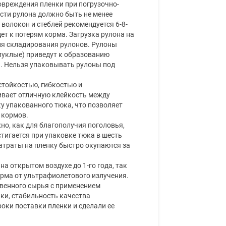
овреждения пленки при погрузочно-
сти рулона должно быть не менее
волокон и стеблей рекомендуется 6-8-
ет к потерям корма. Загрузка рулона на
ля складирования рулонов. Рулоны
пуклые) приведут к образованию
ь. Нельзя упаковывать рулоны под
тойкостью, гибкостью и
ивает отличную клейкость между
у упакованного тюка, что позволяет
 кормов.
о, как для благополучия поголовья,
тигается при упаковке тюка в шесть
затраты на пленку быстро окупаются за
а открытом воздухе до 1-го года, так
рма от ультрафиолетового излучения.
венного сырья с применением
ки, стабильность качества
оки поставки пленки и сделали ее