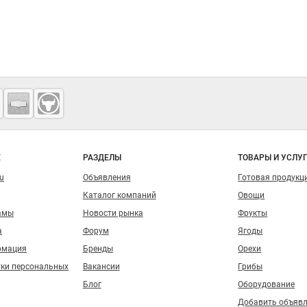
о сайту
Е
РАЗДЕЛЫ
ТОВАРЫ И УСЛУ
ru
Объявления
Готовая продукц
Каталог компаний
Овощи
амы
Новости рынка
Фрукты
а
Форум
Ягоды
рмация
Бренды
Орехи
тки персональных
Вакансии
Грибы
Блог
Оборудование
Добавить объяв