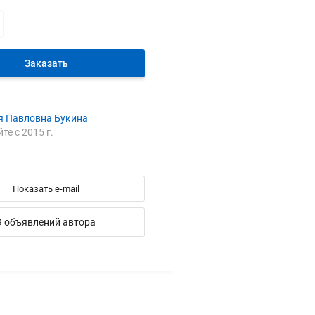
Заказать
я Павловна Букина
йте с 2015 г.
"
Показать e-mail
9 объявлений автора