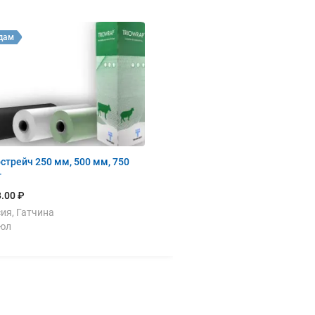
дам
стрейч 250 мм, 500 мм, 750
т
.00 ₽
ия, Гатчина
июл