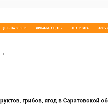
ЦЕНЫ НА ОВОЩИ
ДИНАМИКА ЦЕН
АНАЛИТИКА
ФОРУ
Динамика цен заморож
Все 
ниям
Динамика цен свежее
Изб
Динамика цен сушенное
С мо
руктов, грибов, ягод в Саратовской о