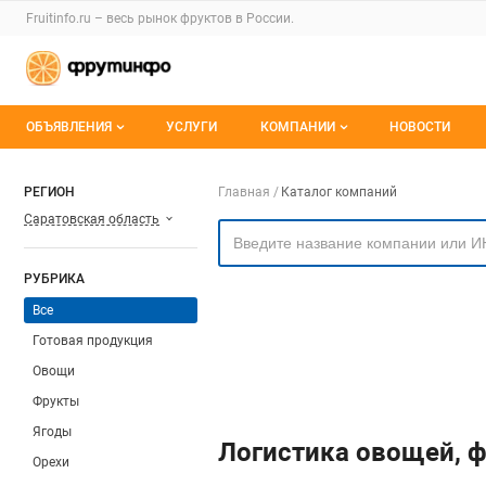
Раздел навигации по сайту fruitinfo.ru
Fruitinfo.ru – весь
рынок фруктов
в России.
Авторизация и меню пользователя
Навигация по разделам сайта fruitinfo.ru
ОБЪЯВЛЕНИЯ
УСЛУГИ
КОМПАНИИ
НОВОСТИ
Все объявления
Каталог компаний
Навигация по компа
РЕГИОН
Главная
Каталог компаний
Саратовская область
Мои объявления
О каталоге компаний
Премиум размещение
РУБРИКА
Все
Готовая продукция
Овощи
Фрукты
Ягоды
Логистика овощей, ф
Орехи