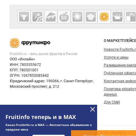
Дополнительная информация
Cсылки на полезные проекты
Fruitinfo.ru
— рынок
овощей и
Важные разделы и контакты
Навигация п
фруктов
О МАРКЕТПЛЕЙС
Новости Fruitinfo.
Fruitinfo.ru – весь
рынок фруктов
в России.
Услуги и цены
ООО «Инлайн»
ИНН: 7805355672
Размещение рекл
КПП: 780501001
Публичная оферт
ОГРН: 1047855085442
Юридический адрес: 196066, г. Санкт-Петербург,
Контактная инфо
Московский проспект, д. 212
Политика обрабо
данных
Для СМИ
Fruitinfo теперь и в MAX
Канал Fruitinfo.ru в MAX — бесплатные объявления о
продаже мяса
Счетчики, авторское право, логотипы
© 2006‑2026 ООО “Инлайн”. 12+ Все права защищены.