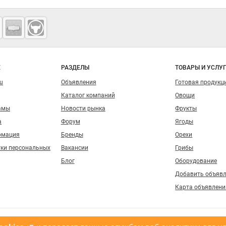
о сайту
Е
РАЗДЕЛЫ
ТОВАРЫ И УСЛУ
ru
Объявления
Готовая продукц
Каталог компаний
Овощи
амы
Новости рынка
Фрукты
а
Форум
Ягоды
рмация
Бренды
Орехи
тки персональных
Вакансии
Грибы
Блог
Оборудование
Добавить объяв
Карта объявлени