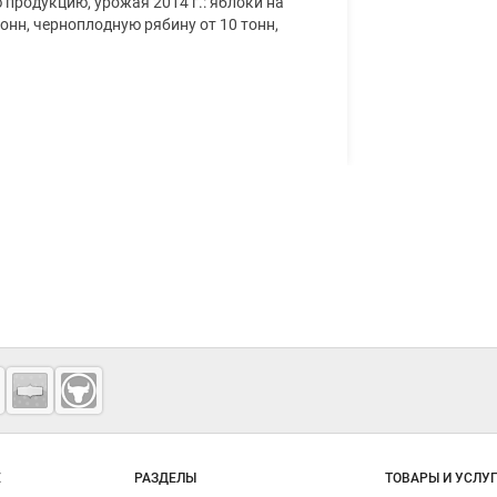
продукцию, урожая 2014 г.: яблоки на
онн, черноплодную рябину от 10 тонн,
о сайту
Е
РАЗДЕЛЫ
ТОВАРЫ И УСЛУ