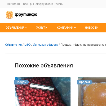
Раздел навигации по сайту fruitinfo.ru
Fruitinfo.ru – весь
рынок фруктов
в России.
Авторизация и меню пользователя
Навигация по разделам сайта fruitinfo.ru
ОБЪЯВЛЕНИЯ
УСЛУГИ
КОМПАНИИ
НОВОСТИ
Все объявления
Каталог компаний
Объявление: Продам: яблоки 
Информация о объявлении
Навигация и управление объявлени
Объявления
ЦФО
Липецкая область
Продам: яблоки на переработку 
Мои объявления
О каталоге компаний
Премиум размещение
Похожие объявления
Продам
Продам