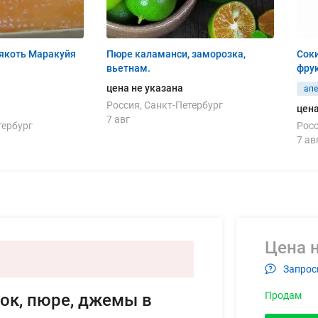
якоть Маракуйя
Пюре каламанси, заморозка,
Соки и пю
вьетнам.
фрук
цена не указана
ап
Россия, Санкт-Петербург
цена
7 авг
тербург
Росс
7 ав
Цена н
Запрос
Продам
сок, пюре, джемы в