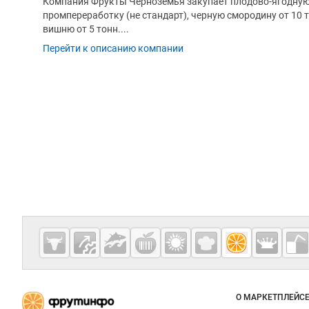
Компания Фрукты Черноземья закупает плодово-ягодную 
промпереработку (не стандарт), черную смородину от 10 т
вишню от 5 тонн....
Перейти к описанию компании
Дополнительная информация
Cсылки на полезные проекты
Fruitinfo.ru
— рынок
овощей и
Важные разделы и контакты
Навигация п
фруктов
О МАРКЕТПЛЕЙС