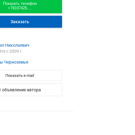
Показать телефон
+79107425....
Заказать
ил Николаевич
йте с 2009 г.
ы Черноземья
Показать e-mail
1 объявление автора