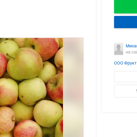
Миха
на са
ООО Фрукт