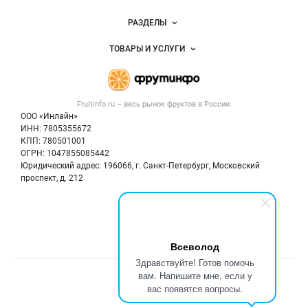
Новости Fruitinfo.ru
РАЗДЕЛЫ
Услуги и цены
Объявления
ТОВАРЫ И УСЛУГИ
Размещение рекламы
Каталог компаний
Готовая продукция
Публичная оферта
Новости рынка
Овощи
Контактная информация
Форум
Fruitinfo.ru – весь
рынок фруктов
в России.
Фрукты
Политика обработки персональных данных
Бренды
ООО «Инлайн»
Ягоды
Для СМИ
ИНН: 7805355672
Вакансии
КПП: 780501001
Орехи
Блог
ОГРН: 1047855085442
Грибы
Юридический адрес: 196066, г. Санкт-Петербург, Московский
Оборудование
проспект, д. 212
Добавить объявление
Мы в соцсетях:
Карта объявлений
Всеволод
Здравствуйте! Готов помочь
вам. Напишите мне, если у
Счетчики, авторское право, логотипы
вас появятся вопросы.