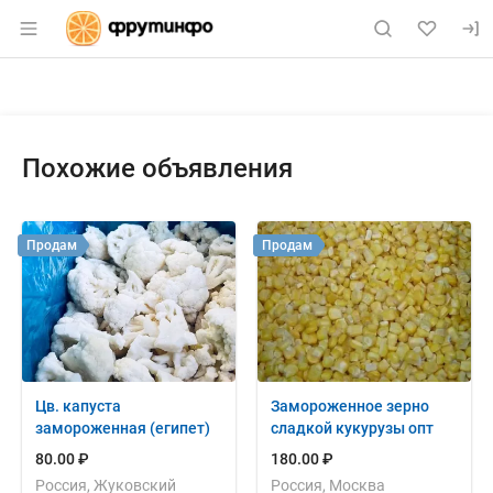
Раздел навигации по сайту fruitinfo.ru
Объявление: Продам: лук суше
Информация о объявлении
Навигация и управление объявлением
Похожие объявления
Продам
Продам
Цв. капуста
Замороженное зерно
замороженная (египет)
сладкой кукурузы опт
80.00 ₽
180.00 ₽
Россия, Жуковский
Россия, Москва