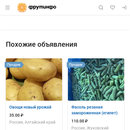
Раздел навигации по сайту fruitinfo.ru
Объявление: Продам: лук суше
Информация о объявлении
Навигация и управление объявлением
Похожие объявления
Продам
Продам
Овощи новый урожай
Фасоль резаная
замороженная (египет)
35.00 ₽
110.00 ₽
Россия, Алтайский край
Россия, Жуковский