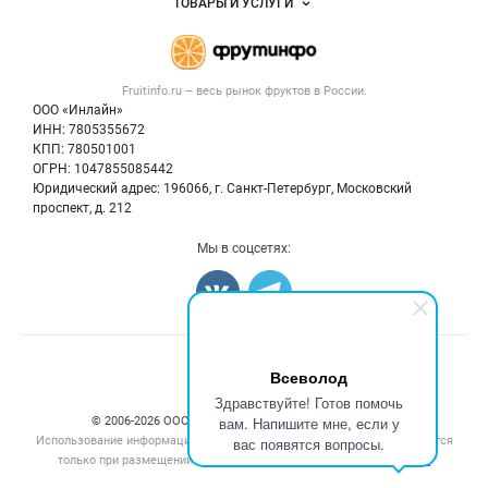
ТОВАРЫ И УСЛУГИ
Размещение рекламы
Каталог компаний
Готовая продукция
Публичная оферта
Новости рынка
Овощи
Контактная информация
Форум
Fruitinfo.ru – весь
рынок фруктов
в России.
Фрукты
Политика обработки персональных данных
Бренды
ООО «Инлайн»
Ягоды
Для СМИ
ИНН: 7805355672
Вакансии
КПП: 780501001
Орехи
Блог
ОГРН: 1047855085442
Грибы
Юридический адрес: 196066, г. Санкт-Петербург, Московский
Оборудование
проспект, д. 212
Добавить объявление
Мы в соцсетях:
Карта объявлений
Счетчики, авторское право, логотипы
Всеволод
Здравствуйте! Готов помочь
вам. Напишите мне, если у
© 2006‑2026 ООО “Инлайн”. 12+ Все права защищены.
Использование информации, размещенной на данном сайте, допускается
вас появятся вопросы.
только при размещении активной гиперссылки на сайт
fruitinfo.ru