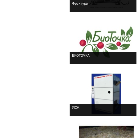
Фруктура
!
БИОТОЧКА
!
УСЖ
!