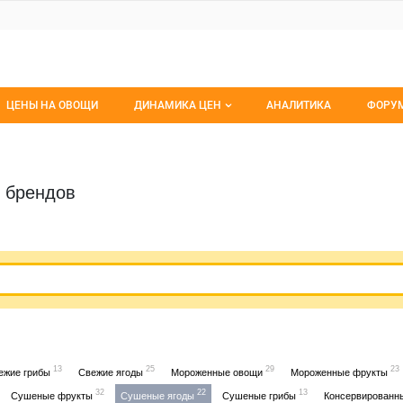
ЦЕНЫ НА ОВОЩИ
ДИНАМИКА ЦЕН
АНАЛИТИКА
ФОРУ
Динамика цен заморож
Все 
Динамика цен свежее
Изб
г брендов
Динамика цен сушенное
С мо
13
25
29
23
ежие грибы
Свежие ягоды
Мороженные овощи
Мороженные фрукты
32
22
13
Сушеные фрукты
Сушеные ягоды
Сушеные грибы
Консервированн