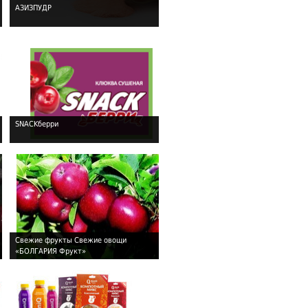
АЗИЗПУДР
!
SNACKберри
!
Свежие фрукты Свежие овощи
«БОЛГАРИЯ Фрукт»
!