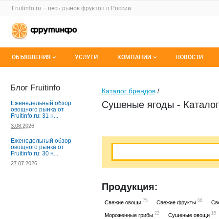
Раздел навигации по сайту fruitinfo.ru
Fruitinfo.ru – весь
рынок фруктов
в России.
Авторизация и меню пользователя
Навигация по разделам сайта fruitinfo.ru
ОБЪЯВЛЕНИЯ
УСЛУГИ
КОМПАНИИ
НОВОСТИ
Все объявления
Каталог компаний
Блог Fruitinfo
Каталог брендов
/
Мои объявления
О каталоге компаний
Сушеные ягоды - Катало
Еженедельный обзор
овощного рынка от
Fruitinfo.ru: 31 н...
Премиум размещение
3.08.2026
Еженедельный обзор
овощного рынка от
Fruitinfo.ru: 30 н...
27.07.2026
Продукция:
75
66
Свежие овощи
Свежие фрукты
Св
22
15
Мороженные грибы
Сушеные овощи