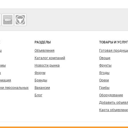
о сайту
Е
РАЗДЕЛЫ
ТОВАРЫ И УСЛУ
ru
Объявления
Готовая продукц
Каталог компаний
Овощи
амы
Новости рынка
Фрукты
а
Форум
Ягоды
рмация
Бренды
Орехи
тки персональных
Вакансии
Грибы
Блог
Оборудование
Добавить объяв
Карта объявлени