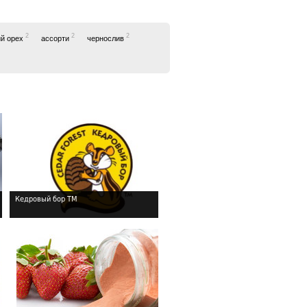
2
2
2
ий орех
ассорти
чернослив
Кедровый бор ТМ