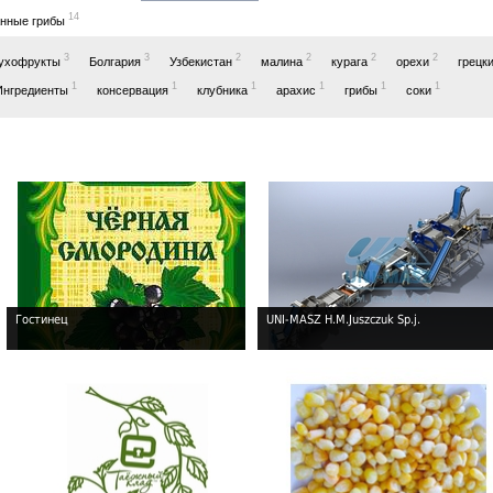
14
анные грибы
3
3
2
2
2
2
ухофрукты
Болгария
Узбекистан
малина
курага
орехи
грецк
1
1
1
1
1
1
Ингредиенты
консервация
клубника
арахис
грибы
соки
Гостинец
UNI-MASZ H.M.Juszczuk Sp.j.