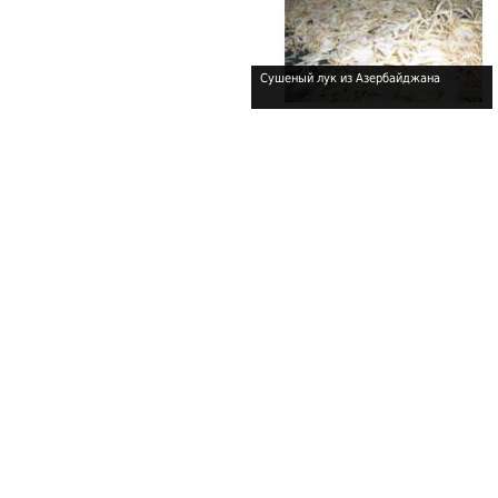
Сушеный лук из Азербайджана
!
!