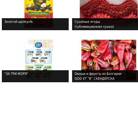
Золотой щелкунЪ
Сушёные ягоды
(сублимационная сушка)
!
!
"ЗА ТРИ МОРЯ"
Овощи и фрукты из Болгарии
ООО ЕТ "В" СКЕНДЕРСКА
!
!
!
!