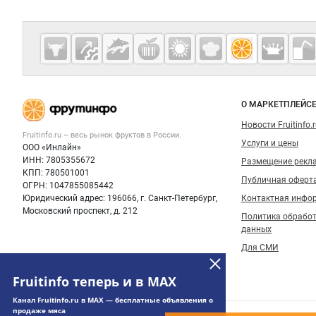
Дополнительная информация
Cсылки на полезные проекты
Fruitinfo.ru
— рынок
овощей и
Важные разделы и контакты
Навигация п
фруктов
О МАРКЕТПЛЕЙС
Новости Fruitinfo.
Fruitinfo.ru – весь
рынок фруктов
в России.
Услуги и цены
ООО «Инлайн»
ИНН: 7805355672
Размещение рекл
КПП: 780501001
Публичная оферт
ОГРН: 1047855085442
Юридический адрес: 196066, г. Санкт-Петербург,
Контактная инфо
Московский проспект, д. 212
Политика обрабо
данных
Для СМИ
Fruitinfo теперь и в MAX
Канал Fruitinfo.ru в MAX — бесплатные объявления о
продаже мяса