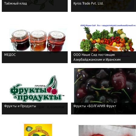
Таёжный клад
Kyros Trade Pvt. Ltd.
!
!
МЕДОС
ООО Наше Сад поставщик
Азербайджанским и Иранским
!
!
овощей-фруктов на экспорт.
Фрукты и Продукты
Фрукты «БОЛГАРИЯ Фрукт
!
!