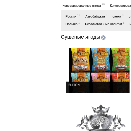
20
Консервированные ягоды
Консервиров
12
3
3
Россия
Азербайджан
снеки
с
1
1
Польша
Безалкогольные напитки
Сушеные ягоды
SULTON