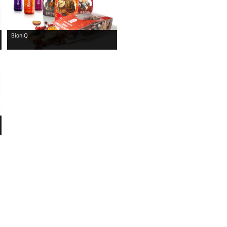
BioniQ
!
!