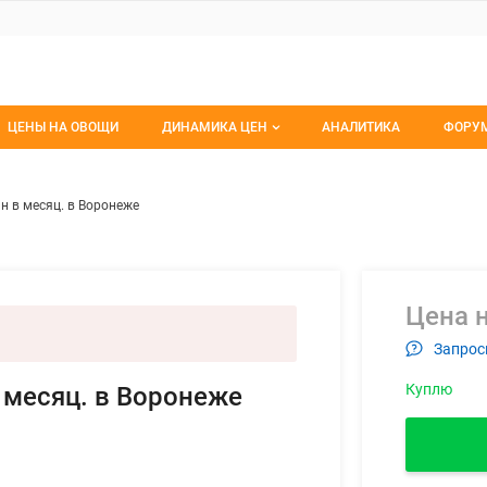
ЦЕНЫ НА ОВОЩИ
ДИНАМИКА ЦЕН
АНАЛИТИКА
ФОРУ
Динамика цен заморож
Все 
вежие. 10 тонн в месяц. в Вор
ем
н в месяц. в Воронеже
Динамика цен свежее
Изб
Динамика цен сушенное
С мо
Цена н
Запрос
Куплю
 месяц. в Воронеже