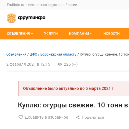
Раздел навигации по сайту fruitinfo.ru
Fruitinfo.ru – весь
рынок фруктов
в России.
Авторизация и меню пользователя
Навигация по разделам сайта fruitinfo.ru
ОБЪЯВЛЕНИЯ
УСЛУГИ
КОМПАНИИ
НОВОСТИ
Все объявления
Каталог компаний
Объявление: Куплю: огурцы с
Информация о объявлении
Навигация и управление объявлени
Объявления
ЦФО
Воронежская область
Куплю: огурцы свежие. 10 тон
Мои объявления
О каталоге компаний
2 февраля 2021 в 12:15
225 (—)
Премиум размещение
Объявление было актуально до
5 марта 2021 г.
Куплю: огурцы свежие. 10 тонн в
Добавить в избранное