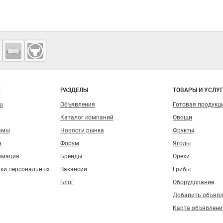
о сайту
Е
РАЗДЕЛЫ
ТОВАРЫ И УСЛУ
ru
Объявления
Готовая продукц
Каталог компаний
Овощи
амы
Новости рынка
Фрукты
а
Форум
Ягоды
рмация
Бренды
Орехи
тки персональных
Вакансии
Грибы
Блог
Оборудование
Добавить объяв
Карта объявлени