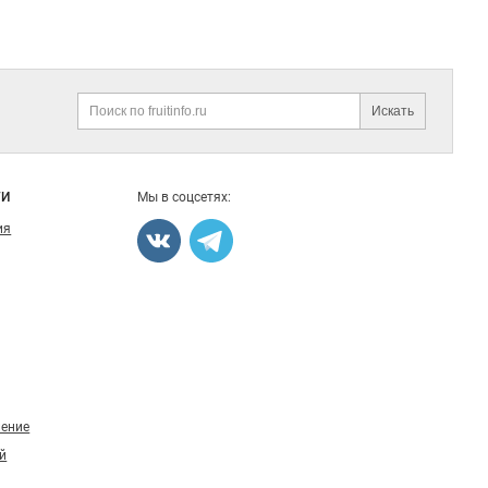
Искать
Поиск
ГИ
Мы в соцсетях:
ия
ление
й