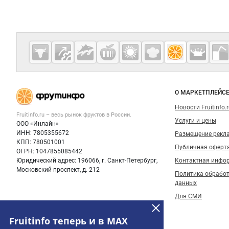
Дополнительная информация
Cсылки на полезные проекты
Fruitinfo.ru
— рынок
овощей и
Важные разделы и контакты
Навигация п
фруктов
О МАРКЕТПЛЕЙС
Новости Fruitinfo.
Fruitinfo.ru – весь
рынок фруктов
в России.
Услуги и цены
ООО «Инлайн»
ИНН: 7805355672
Размещение рекл
КПП: 780501001
Публичная оферт
ОГРН: 1047855085442
Юридический адрес: 196066, г. Санкт-Петербург,
Контактная инфо
Московский проспект, д. 212
Политика обрабо
данных
Для СМИ
Fruitinfo теперь и в MAX