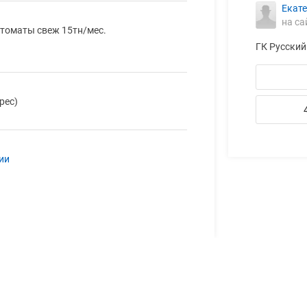
Екат
на са
 томаты свеж 15тн/мес.
ГК Русский
рес)
ии