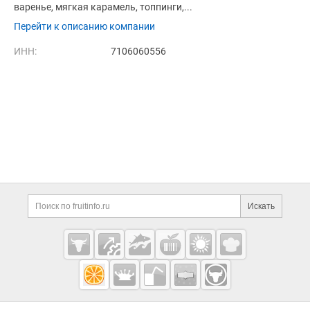
варенье, мягкая карамель, топпинги,...
Перейти к описанию компании
ИНН:
7106060556
Дополнительная информация
Поиск по сайту и ссы
Искать
Cсылки на полезные проекты
Fruitinfo.ru
— рынок