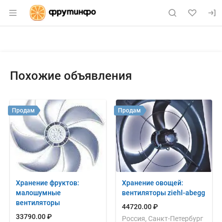
Раздел навигации по сайту fruitinfo.ru
Объявление: Куплю: пластиков
Информация о объявлении
Навигация и управление объявлением
Похожие объявления
Продам
Продам
Хранение фруктов:
Хранение овощей:
малошумные
вентиляторы ziehl-abegg
вентиляторы
44720.00 ₽
33790.00 ₽
Россия, Санкт-Петербург