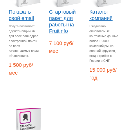
Показать
Стартовый
Каталог
свой email
пакет для
компаний
работы на
Услуга позволяет
Ежедневно
Fruitinfo
сделать видимым
обновляемые
для всех ваш адрес
контактные данные
электронной почты
более 15 000
7 100 руб/
во всех
компаний рынка
мес
размещаемых вами
овощей, фруктов,
объявлениях.
ягод и грибов в
России и СНГ.
1 500 руб/
15 000 руб/
мес
год