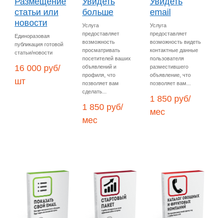
Размещение
Увидеть
Увидеть
статьи или
больше
email
новости
Услуга
Услуга
предоставляет
предоставляет
Единоразовая
возможность
возможность видеть
публикация готовой
просматривать
контактные данные
статьи/новости
посетителей ваших
пользователя
16 000 руб/
объявлений и
разместившего
профиля, что
объявление, что
шт
позволяет вам
позволяет вам...
сделать...
1 850 руб/
1 850 руб/
мес
мес