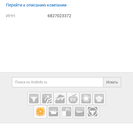
Перейти к описанию компании
ИНН:
6827023372
Дополнительная информация
Поиск по сайту и ссы
Искать
Cсылки на полезные проекты
Fruitinfo.ru
— рынок
овощей и