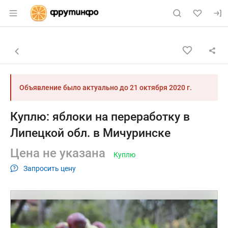
Раздел навигации по сайту fruitinfo.ru
Объявление: Куплю: яблоки на 
Информация о объявлении
Навигация и управление объявлением
Назад к списку объявлений
Объявление было актуально до
21 октября 2020 г.
Куплю: яблоки на переработку в
Липецкой обл. в Мичуринске
Цена не указана
Куплю
Запросить цену