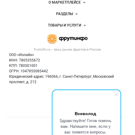
Важные разделы и контакты
Навигация по сайту
фруктов
О МАРКЕТПЛЕЙСЕ
Новости Fruitinfo.ru
РАЗДЕЛЫ
Услуги и цены
Объявления
ТОВАРЫ И УСЛУГИ
Размещение рекламы
Каталог компаний
Готовая продукция
Публичная оферта
Новости рынка
Овощи
Контактная информация
Форум
Fruitinfo.ru – весь
рынок фруктов
в России.
Фрукты
Политика обработки персональных данных
Бренды
ООО «Инлайн»
Ягоды
Для СМИ
ИНН: 7805355672
Вакансии
КПП: 780501001
Орехи
Блог
ОГРН: 1047855085442
Грибы
Юридический адрес: 196066, г. Санкт-Петербург, Московский
Оборудование
проспект, д. 212
Добавить объявление
Мы в соцсетях:
Карта объявлений
Всеволод
Здравствуйте! Готов помочь
Счетчики, авторское право, логотипы
вам. Напишите мне, если у
вас появятся вопросы.