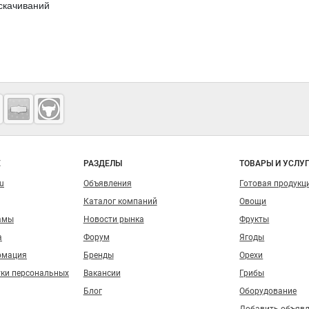
 скачиваний
о сайту
Е
РАЗДЕЛЫ
ТОВАРЫ И УСЛУ
ru
Объявления
Готовая продукц
Каталог компаний
Овощи
амы
Новости рынка
Фрукты
а
Форум
Ягоды
рмация
Бренды
Орехи
тки персональных
Вакансии
Грибы
Блог
Оборудование