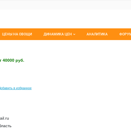
ЦЕНЫ НА ОВОЩИ
ДИНАМИКА ЦЕН
АНАЛИТИКА
ФОРУ
Динамика цен заморож
Все 
Динамика цен свежее
Изб
т 40000 руб.
Динамика цен сушенное
С мо
Добавить в избранное
il.ru
бласть