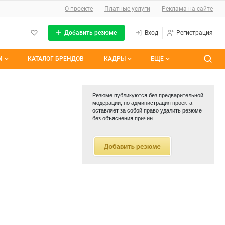
О сайте
О проекте
Платные услуги
Реклама на сайте
Добавить резюме
Вход
Регистрация
М
КАТАЛОГ БРЕНДОВ
КАДРЫ
ЕЩЕ
темы
Контакты
Все вакансии
Резюме публикуются без предварительной
ранные
Все резюме
модерации, но администрация проекта
оставляет за собой право удалить резюме
без объяснения причин.
им участием