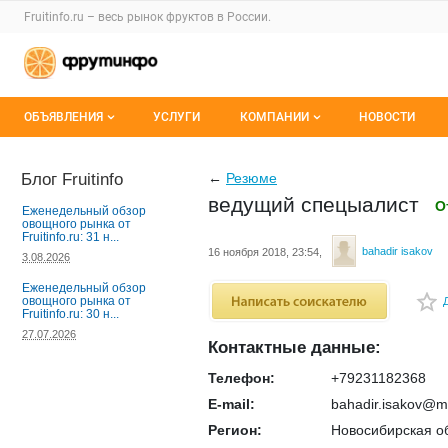
Раздел навигации по сайту fruitinfo.ru
Fruitinfo.ru – весь
рынок фруктов
в России.
Авторизация и меню пользователя
Навигация по разделам сайта fruitinfo.ru
ОБЪЯВЛЕНИЯ
УСЛУГИ
КОМПАНИИ
НОВОСТИ
Все объявления
Каталог компаний
Блог Fruitinfo
←
Резюме
ведущий спецыалист
Мои объявления
О каталоге компаний
О
Еженедельный обзор
овощного рынка от
Fruitinfo.ru: 31 н...
Премиум размещение
bahadir isakov
16 ноября 2018, 23:54,
3.08.2026
Еженедельный обзор
овощного рынка от
Fruitinfo.ru: 30 н...
fav
27.07.2026
Контактные данные:
Телефон:
+79231182368
E-mail:
bahadir.isakov@ma
Регион:
Новосибирская о