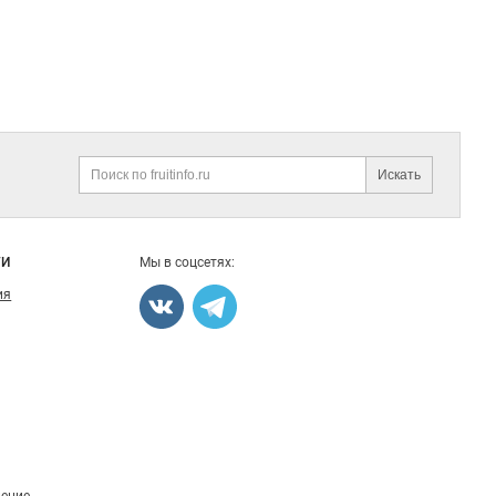
Искать
Поиск
ГИ
Мы в соцсетях:
ия