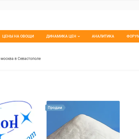
ЦЕНЫ НА ОВОЩИ
ДИНАМИКА ЦЕН
АНАЛИТИКА
ФОРУ
Динамика цен заморож
Все 
евозки севастополь — москва 
ем
 москва в Севастополе
Динамика цен свежее
Изб
Динамика цен сушенное
С мо
Продам