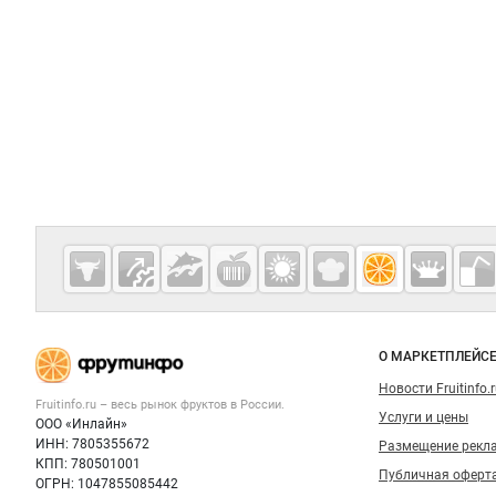
Дополнительная информация
Cсылки на полезные проекты
Fruitinfo.ru
— рынок
овощей и
Важные разделы и контакты
Навигация п
фруктов
О МАРКЕТПЛЕЙС
Новости Fruitinfo.
Fruitinfo.ru – весь
рынок фруктов
в России.
Услуги и цены
ООО «Инлайн»
ИНН: 7805355672
Размещение рекл
КПП: 780501001
Публичная оферт
ОГРН: 1047855085442