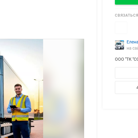
СВЯЗАТЬСЯ
Елен
на са
ООО "ТК "