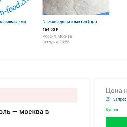
еллюлоза кмц
Глюконо дельта лактон (гдл)
164.00 ₽
Россия, Москва
Сегодня, 10:56
Цена н
Запрос
Куплю
оль — москва в