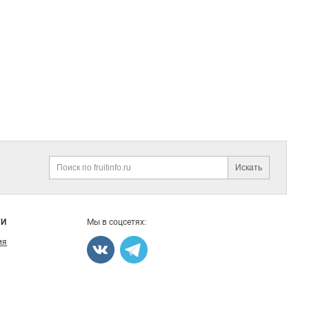
Искать
Поиск
ГИ
Мы в соцсетях:
ия