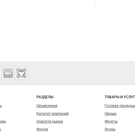
о сайту
Е
РАЗДЕЛЫ
ТОВАРЫ И УСЛУ
ru
Объявления
Готовая продукц
Каталог компаний
Овощи
амы
Новости рынка
Фрукты
а
Форум
Ягоды