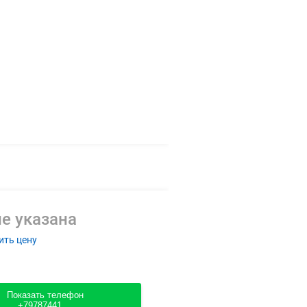
е указана
ить цену
Показать телефон
+79787441....