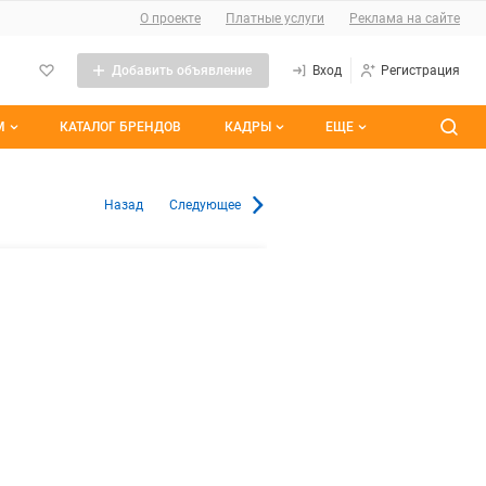
О сайте
О проекте
Платные услуги
Реклама на сайте
Добавить объявление
Вход
Регистрация
М
КАТАЛОГ БРЕНДОВ
КАДРЫ
ЕЩЕ
темы
Контакты
Все вакансии
в Севастополе
Назад
Следующее
ранные
Все резюме
им участием