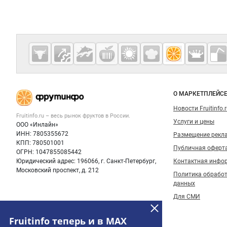
Дополнительная информация
Cсылки на полезные проекты
Fruitinfo.ru
— рынок
овощей и
Важные разделы и контакты
Навигация п
фруктов
О МАРКЕТПЛЕЙС
Новости Fruitinfo.
Fruitinfo.ru – весь
рынок фруктов
в России.
Услуги и цены
ООО «Инлайн»
ИНН: 7805355672
Размещение рекл
КПП: 780501001
Публичная оферт
ОГРН: 1047855085442
Юридический адрес: 196066, г. Санкт-Петербург,
Контактная инфо
Московский проспект, д. 212
Политика обрабо
данных
Для СМИ
Fruitinfo теперь и в MAX