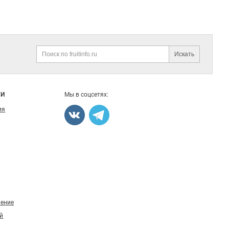
Искать
Поиск
ГИ
Мы в соцсетях:
ия
ление
й