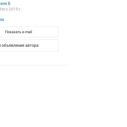
лана Б
йте с 2015 г.
рш
Показать e-mail
4 объявления автора