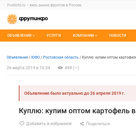
Раздел навигации по сайту fruitinfo.ru
Fruitinfo.ru – весь
рынок фруктов
в России.
Авторизация и меню пользователя
Навигация по разделам сайта fruitinfo.ru
ОБЪЯВЛЕНИЯ
УСЛУГИ
КОМПАНИИ
НОВОСТИ
Все объявления
Каталог компаний
Объявление: Куплю: купим оп
Информация о объявлении
Навигация и управление объявлени
Объявления
ЮФО
Ростовская область
Куплю: купим оптом картофель
Мои объявления
О каталоге компаний
26 марта 2019 в 10:34
498 (—)
Премиум размещение
Объявление было актуально до
26 апреля 2019 г.
Куплю: купим оптом картофель в
Добавить в избранное