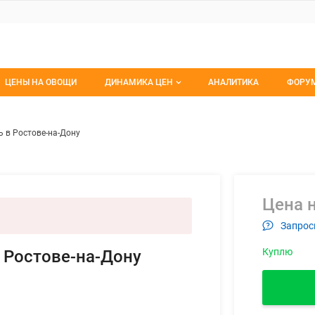
ЦЕНЫ НА ОВОЩИ
ДИНАМИКА ЦЕН
АНАЛИТИКА
ФОРУ
Динамика цен заморож
Все 
том картофель в Ростове-на-Д
ем
 в Ростове-на-Дону
Динамика цен свежее
Изб
Динамика цен сушенное
С мо
Цена н
Запрос
Куплю
 Ростове-на-Дону