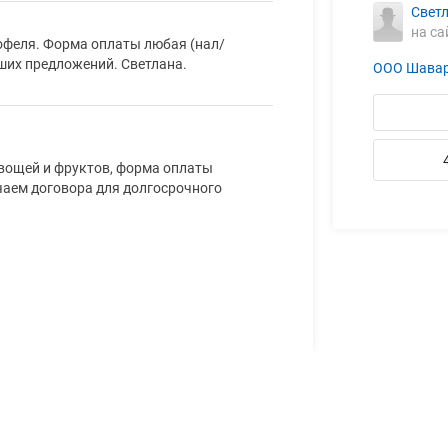
Свет
на са
офеля. Форма оплаты любая (нал/
аших предложений. Светлана.
ООО Шава
вощей и фруктов, форма оплаты
чаем договора для долгосрочного