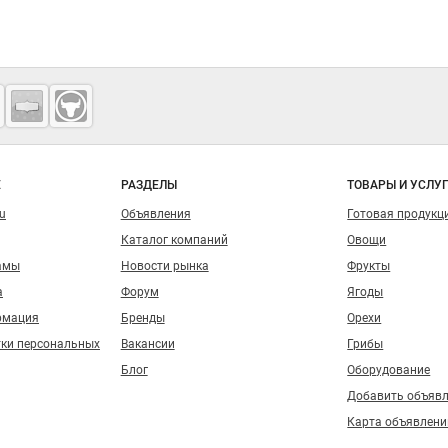
о сайту
Е
РАЗДЕЛЫ
ТОВАРЫ И УСЛУ
ru
Объявления
Готовая продукц
Каталог компаний
Овощи
амы
Новости рынка
Фрукты
а
Форум
Ягоды
рмация
Бренды
Орехи
тки персональных
Вакансии
Грибы
Блог
Оборудование
Добавить объяв
Карта объявлени