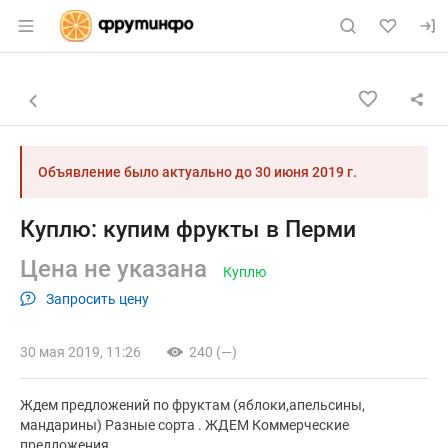
Раздел навигации по сайту fruitinfo.ru
Объявление: Куплю: купим фр
Информация о объявлении
Навигация и управление объявлением
Назад к списку объявлений
Объявление было актуально до
30 июня 2019 г.
Куплю: купим фрукты в Перми
Цена не указана
Куплю
Запросить цену
30 мая 2019, 11:26
240 (—)
Ждем предложений по фруктам (яблоки,апельсины,
мандарины) Разные сорта . ЖДЕМ Коммерческие
предложения.