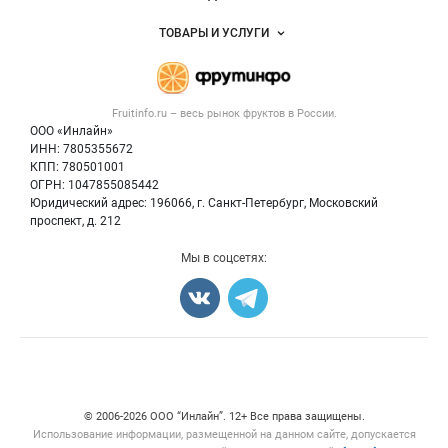
Услуги и цены
Объявления
ТОВАРЫ И УСЛУГИ
Размещение рекламы
Каталог компаний
Готовая продукция
Публичная оферта
Новости рынка
Овощи
Контактная информация
Форум
Fruitinfo.ru – весь
рынок фруктов
в России.
Фрукты
Политика обработки персональных данных
Бренды
ООО «Инлайн»
Ягоды
Для СМИ
ИНН: 7805355672
Вакансии
КПП: 780501001
Орехи
Блог
ОГРН: 1047855085442
Грибы
Юридический адрес: 196066, г. Санкт-Петербург, Московский
Оборудование
проспект, д. 212
Добавить объявление
Мы в соцсетях:
Карта объявлений
Счетчики, авторское право, логотипы
© 2006‑2026 ООО “Инлайн”. 12+ Все права защищены.
Использование информации, размещенной на данном сайте, допускается