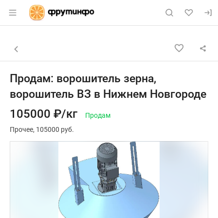
Раздел навигации по сайту fruitinfo.ru
Объявление: Продам: ворошите
Информация о объявлении
Навигация и управление объявлением
Назад к списку объявлений
Продам: ворошитель зерна,
ворошитель ВЗ в Нижнем Новгороде
105000 ₽/кг
Продам
Прочее
105000 руб.