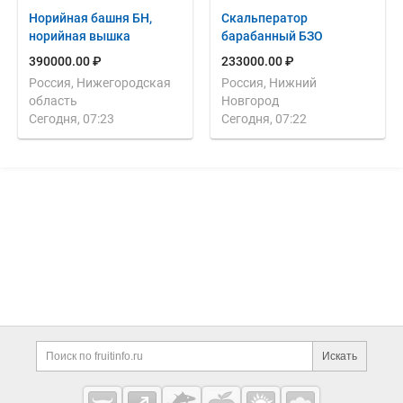
Норийная башня БН,
Скальператор
норийная вышка
барабанный БЗО
390000.00 ₽
233000.00 ₽
Россия, Нижегородская
Россия, Нижний
область
Новгород
Сегодня, 07:23
Сегодня, 07:22
Дополнительная информация
Поиск по сайту и ссы
Искать
Cсылки на полезные проекты