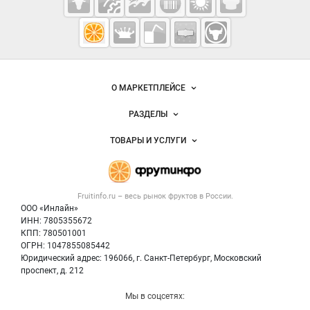
Fruitinfo.ru
— рынок
овощей и
Важные разделы и контакты
Навигация по сайту
фруктов
О МАРКЕТПЛЕЙСЕ
Новости Fruitinfo.ru
РАЗДЕЛЫ
Услуги и цены
Объявления
ТОВАРЫ И УСЛУГИ
Размещение рекламы
Каталог компаний
Готовая продукция
Публичная оферта
Новости рынка
Овощи
Контактная информация
Форум
Fruitinfo.ru – весь
рынок фруктов
в России.
Фрукты
Политика обработки персональных данных
Бренды
ООО «Инлайн»
Ягоды
Для СМИ
ИНН: 7805355672
Вакансии
КПП: 780501001
Орехи
Блог
ОГРН: 1047855085442
Грибы
Юридический адрес: 196066, г. Санкт-Петербург, Московский
Оборудование
проспект, д. 212
Добавить объявление
Мы в соцсетях:
Карта объявлений