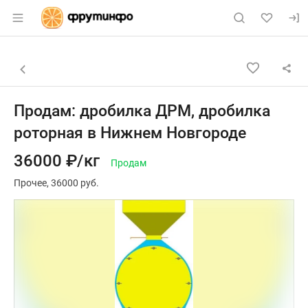
Раздел навигации по сайту fruitinfo.ru
Объявление: Продам: дробилк
Информация о объявлении
Навигация и управление объявлением
Назад к списку объявлений
Продам: дробилка ДРМ, дробилка
роторная в Нижнем Новгороде
36000 ₽/кг
Продам
Прочее
36000 руб.