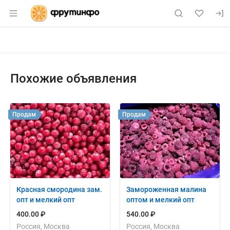
Раздел навигации по сайту fruitinfo.ru
Объявление: Продам: морошка
Информация о объявлении
Навигация и управление объявлением
Похожие объявления
Продам
Продам
Красная смородина зам.
Замороженная малина
опт и мелкий опт
оптом и мелкий опт
400.00 ₽
540.00 ₽
Россия, Москва
Россия, Москва