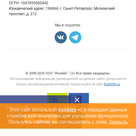
Блог
ОГРН: 1047855085442
Грибы
Юридический адрес: 196066, г. Санкт-Петербург, Московский
Оборудование
проспект, д. 212
Добавить объявление
Мы в соцсетях:
Карта объявлений
Счетчики, авторское право, логотипы
© 2006‑2026 ООО “Инлайн”. 12+ Все права защищены.
Использование информации, размещенной на данном сайте, допускается
только при размещении активной гиперссылки на сайт
fruitinfo.ru
Fruitinfo теперь и в MAX
Этот сайт использует
cookies
и передает данные
службам веб-аналитики для улучшения функционала.
ПЕРЕЙТИ
Пользуясь сайтом, вы соглашаетесь с этим.
Закрыть