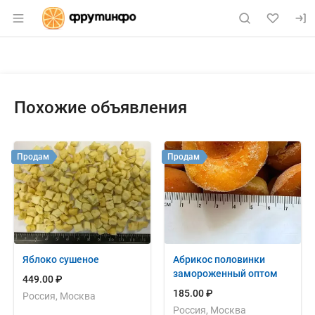
Раздел навигации по сайту fruitinfo.ru
Объявление: Продам: мандарин -
Информация о объявлении
Навигация и управление объявлением
Похожие объявления
Продам
Продам
Яблоко сушеное
Абрикос половинки
замороженный оптом
449.00 ₽
185.00 ₽
Россия, Москва
Россия, Москва