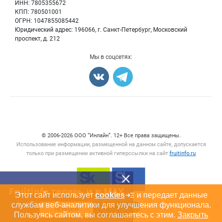
Для СМИ
ИНН: 7805355672
Вакансии
КПП: 780501001
Орехи
Блог
ОГРН: 1047855085442
Грибы
Юридический адрес: 196066, г. Санкт-Петербург, Московский
Оборудование
проспект, д. 212
Добавить объявление
Мы в соцсетях:
Карта объявлений
Счетчики, авторское право, логотипы
© 2006‑2026 ООО “Инлайн”. 12+ Все права защищены.
Использование информации, размещенной на данном сайте, допускается
только при размещении активной гиперссылки на сайт
fruitinfo.ru
Fruitinfo теперь и в MAX
Этот сайт использует
cookies
и передает данные
службам веб-аналитики для улучшения функционала.
ПЕРЕЙТИ
Пользуясь сайтом, вы соглашаетесь с этим.
Закрыть