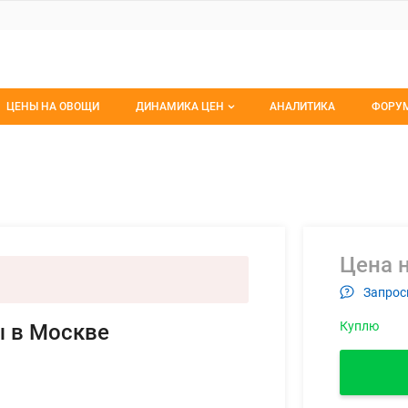
ЦЕНЫ НА ОВОЩИ
ДИНАМИКА ЦЕН
АНАЛИТИКА
ФОРУ
Динамика цен заморож
Все 
рсейская, коровы в Москве
ем
Динамика цен свежее
Изб
Динамика цен сушенное
С мо
Цена н
Запрос
Куплю
ы в Москве