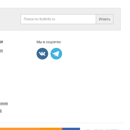
Искать
Поиск
ГИ
Мы в соцсетях:
ия
ление
й