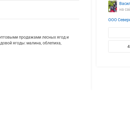
Васи
на са
ООО Север
 оптовыми продажами лесных ягод и
адовой ягоды: малина, облепиха,
4