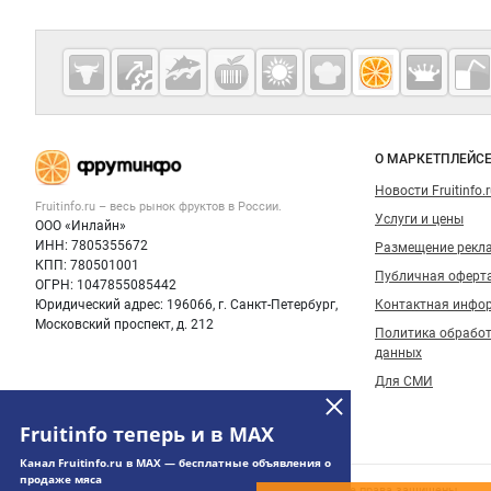
Дополнительная информация
Cсылки на полезные проекты
Fruitinfo.ru
— рынок
овощей и
Важные разделы и контакты
Навигация п
фруктов
О МАРКЕТПЛЕЙС
Новости Fruitinfo.
Fruitinfo.ru – весь
рынок фруктов
в России.
Услуги и цены
ООО «Инлайн»
ИНН: 7805355672
Размещение рекл
КПП: 780501001
Публичная оферт
ОГРН: 1047855085442
Юридический адрес: 196066, г. Санкт-Петербург,
Контактная инфо
Московский проспект, д. 212
Политика обрабо
данных
Для СМИ
Fruitinfo теперь и в MAX
Канал Fruitinfo.ru в MAX — бесплатные объявления о
продаже мяса
© 2006‑2026 ООО “Инлайн”. 12+ Все права защищены.