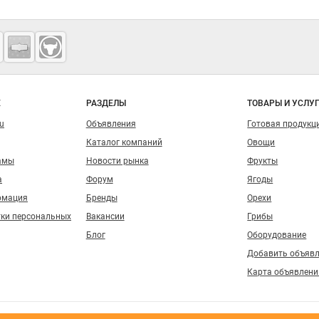
о сайту
Е
РАЗДЕЛЫ
ТОВАРЫ И УСЛУ
ru
Объявления
Готовая продукц
Каталог компаний
Овощи
амы
Новости рынка
Фрукты
а
Форум
Ягоды
рмация
Бренды
Орехи
тки персональных
Вакансии
Грибы
Блог
Оборудование
Добавить объяв
Карта объявлени