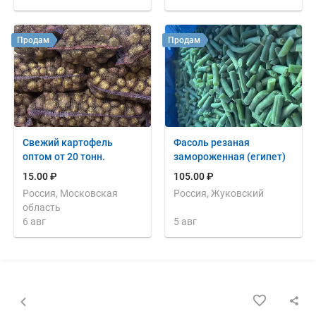
Продам
Продам
Свежий картофель
Фасоль резаная
оптом от 20 тонн.
замороженная (египет)
15.00 ₽
105.00 ₽
Россия, Московская
Россия, Жуковский
область
6 авг
5 авг
Назад к списку объявлений