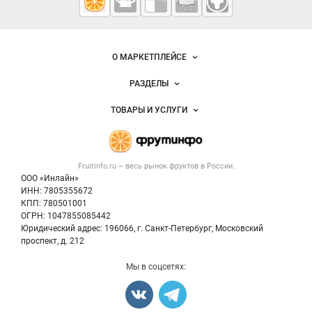
Fruitinfo.ru
— рынок
овощей и
Важные разделы и контакты
Навигация по сайту
фруктов
О МАРКЕТПЛЕЙСЕ
Новости Fruitinfo.ru
РАЗДЕЛЫ
Услуги и цены
Объявления
ТОВАРЫ И УСЛУГИ
Размещение рекламы
Каталог компаний
Готовая продукция
Публичная оферта
Новости рынка
Овощи
Контактная информация
Форум
Fruitinfo.ru – весь
рынок фруктов
в России.
Фрукты
Политика обработки персональных данных
Бренды
ООО «Инлайн»
Ягоды
Для СМИ
ИНН: 7805355672
Вакансии
КПП: 780501001
Орехи
Блог
ОГРН: 1047855085442
Грибы
Юридический адрес: 196066, г. Санкт-Петербург, Московский
Оборудование
проспект, д. 212
Добавить объявление
Мы в соцсетях:
Карта объявлений