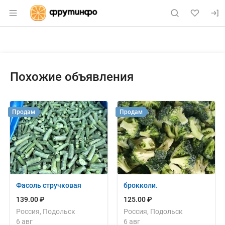
Раздел навигации по сайту fruitinfo.ru
Объявление: Продам: капуста 
Информация о объявлении
Навигация и управление объявлением
Похожие объявления
Продам
Продам
Фасоль стручковая
брокколи.
139.00 ₽
125.00 ₽
Россия, Подольск
Россия, Подольск
6 авг
6 авг