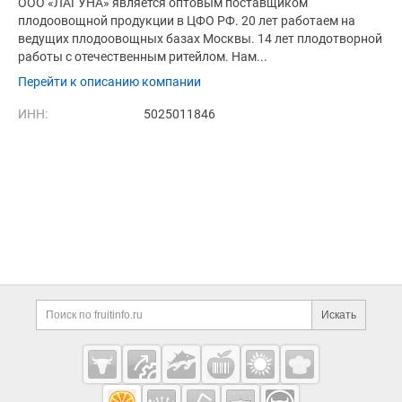
ООО «ЛАГУНА» является оптовым поставщиком
плодоовощной продукции в ЦФО РФ. 20 лет работаем на
ведущих плодоовощных базах Москвы. 14 лет плодотворной
работы с отечественным ритейлом. Нам...
Перейти к описанию компании
ИНН:
5025011846
Дополнительная информация
Поиск по сайту и ссы
Искать
Cсылки на полезные проекты