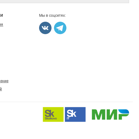
ГИ
Мы в соцсетях:
ия
ление
й