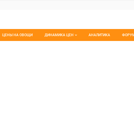
ЦЕНЫ НА ОВОЩИ
ДИНАМИКА ЦЕН
АНАЛИТИКА
ФОРУ
Динамика цен заморож
Все 
дное
, ОАО
Динамика цен свежее
Изб
Динамика цен сушенное
С мо