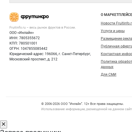
— рынок
овощей и
Важные разделы и контакты
Навигация п
фруктов
О МАРКЕТПЛЕЙС
Новости Fruitinfo.
Fruitinfo.ru – весь
рынок фруктов
в России.
Услуги и цены
ООО «Инлайн»
ИНН: 7805355672
Размещение рекл
КПП: 780501001
Публичная оферт
ОГРН: 1047855085442
Юридический адрес: 196066, г. Санкт-Петербург,
Контактная инфо
Московский проспект, д. 212
Политика обрабо
данных
Для СМИ
Счетчики, авторское право, логотипы
© 2006‑2026 ООО “Инлайн”. 12+ Все права защищены.
Использование информации, размещенной на данном сайте