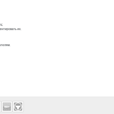
ц;
ентировать их.
ателям.