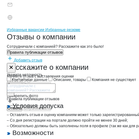
Бренды
Вакансии в
компани
Ягодное
Ягодное
Избранные вакансии
Избранные резюме
Новости o
Ягодное, ОАО
Ягодное
Отзывы
о компании
Сотрудничали с компанией? Расскажите как это было!
Правила публикации отзывов
Добавить отзыв
Форма обратной связи о неточностях 
Ягодное
Расскажите
о компании
Укажите неточность
Начните отзыв с выставления оценки
Контактные данные
Описание, товары
Компания не существует
Отмена
Опубликовать
Прикрепить фото
Правила публикации отзывов
Условия допуска
Отмена
Опубликовать
– Оставлять отзыв и оценку компаниям может только зарегистрированны
– Со дня регистрации на портале должно пройти не менее 30 дней;
– Обязательно должны быть заполнены поля в профиле (так же как для 
Возможности