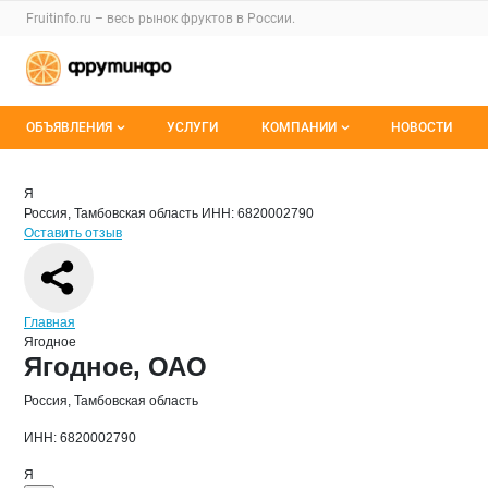
Раздел навигации по сайту fruitinfo.ru
Fruitinfo.ru – весь
рынок фруктов
в России.
Авторизация и меню пользователя
Навигация по разделам сайта fruitinfo.ru
ОБЪЯВЛЕНИЯ
УСЛУГИ
КОМПАНИИ
НОВОСТИ
Все объявления
Каталог компаний
Краткая информация о компании
Яго
Страница компании
Ягодное
Страница компании
Ягодное, ОАО
Я
Россия, Тамбовская область
ИНН: 6820002790
Мои объявления
О каталоге компаний
Оставить отзыв
Премиум размещение
Навигация по сайту
Главная
Ягодное
Основная информация о компании
Ягодное, ОАО
Россия, Тамбовская область
ИНН: 6820002790
Я