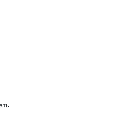
дное
ать