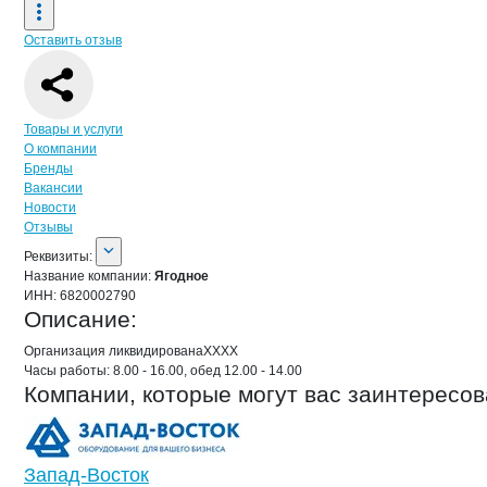
Оставить отзыв
Навигация по странице
компании
Яго
Товары и услуги
О компании
Бренды
Вакансии
Новости
Отзывы
О компании
Ягодное
Реквизиты
компании
Ягодное
Реквизиты:
Название компании:
Ягодное
ИНН:
6820002790
Описание:
Организация ликвидированаХХХХ

Часы работы: 8.00 - 16.00, обед 12.00 - 14.00
Компании, которые могут вас заинтересов
Запад-Восток