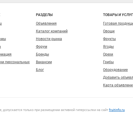
о сайту
Е
РАЗДЕЛЫ
ТОВАРЫ И УСЛУ
ru
Объявления
Готовая продукц
Каталог компаний
Овощи
амы
Новости рынка
Фрукты
а
Форум
Ягоды
рмация
Бренды
Орехи
тки персональных
Вакансии
Грибы
Блог
Оборудование
Добавить объяв
Карта объявлени
, допускается только при размещении активной гиперссылки на сайт
fruitinfo.ru