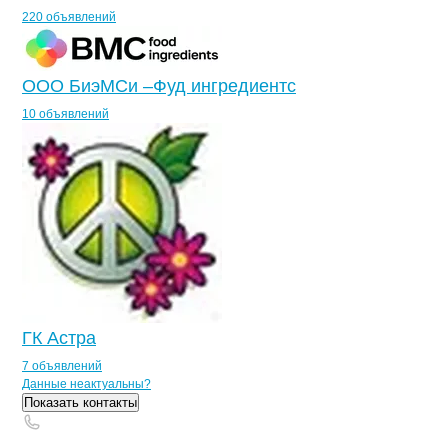
220 объявлений
ООО БиэМСи –Фуд ингредиентс
10 объявлений
ГК Астра
7 объявлений
Контакты
компании
Ягодное
+7(800)000-00-..
Данные неактуальны?
Показать контакты