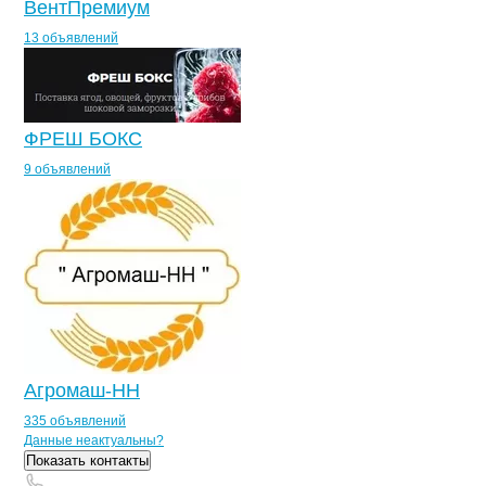
ВентПремиум
13 объявлений
ФРЕШ БОКС
9 объявлений
Агромаш-НН
335 объявлений
Контакты
компании
ВОСХОД ТОРГО
+7(800)000-00-..
Данные неактуальны?
Показать контакты