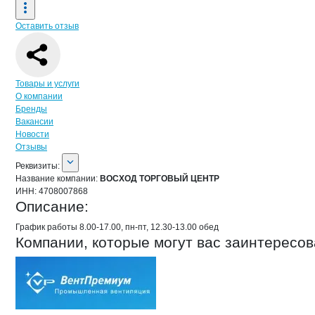
Оставить отзыв
Навигация по странице
компании
ВО
Товары и услуги
О компании
Бренды
Вакансии
Новости
Отзывы
О компании
ВОСХОД ТОРГОВЫЙ Ц
Реквизиты
компании
ВОСХОД ТОРГОВЫЙ
Реквизиты:
Название компании:
ВОСХОД ТОРГОВЫЙ ЦЕНТР
ИНН:
4708007868
Описание:
График работы 8.00-17.00, пн-пт, 12.30-13.00 обед
Компании, которые могут вас заинтересов