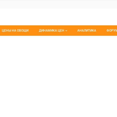
ЦЕНЫ НА ОВОЩИ
ДИНАМИКА ЦЕН
АНАЛИТИКА
ФОРУ
Динамика цен заморож
Все 
ХОД ТОРГОВЫЙ ЦЕНТР
ТОРГОВЫЙ ЦЕНТР,
Динамика цен свежее
Изб
Динамика цен сушенное
С мо