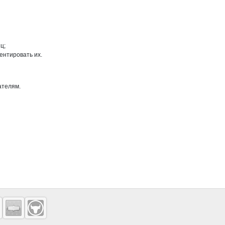
ц;
ентировать их.
ателям.