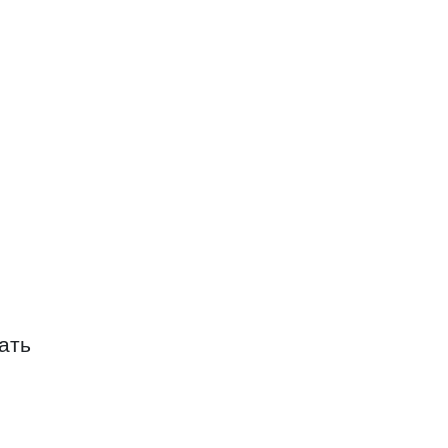
СХОД ТОРГОВЫЙ ЦЕНТР
ЕНТР
 ЦЕНТР
ать