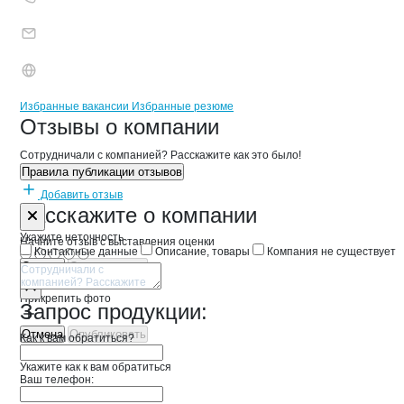
Бренды
Вакансии в
компани
ВОСХОД ТОРГОВЫЙ ЦЕ
ВОСХОД ТОРГОВЫ
Избранные вакансии
Избранные резюме
Новости o
ВОСХОД ТОРГОВЫЙ ЦЕН
ВОСХОД ТОРГО
Отзывы
о компании
Сотрудничали с компанией? Расскажите как это было!
Правила публикации отзывов
Добавить отзыв
Форма обратной связи о неточностях 
ВОСХОД ТОР
Расскажите
о компании
Укажите неточность
Начните отзыв с выставления оценки
Контактные данные
Описание, товары
Компания не существует
Отмена
Опубликовать
Прикрепить фото
Запрос продукции:
Отмена
Опубликовать
Как к вам обратиться?
Укажите как к вам обратиться
Ваш телефон: