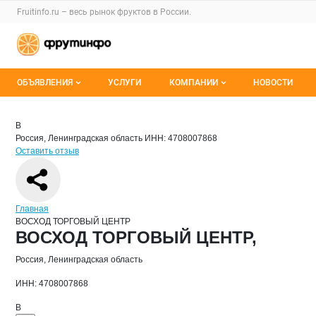
Раздел навигации по сайту fruitinfo.ru
Fruitinfo.ru – весь
рынок фруктов
в России.
Авторизация и меню пользователя
Навигация по разделам сайта fruitinfo.ru
ОБЪЯВЛЕНИЯ
УСЛУГИ
КОМПАНИИ
НОВОСТИ
Все объявления
Каталог компаний
Краткая информация о компании
ВОС
Страница компании
ВОСХОД 
Страница компании
ВОСХОД ТОРГОВЫЙ ЦЕНТР,
В
Россия, Ленинградская область
ИНН: 4708007868
Мои объявления
О каталоге компаний
Оставить отзыв
Премиум размещение
Навигация по сайту
Главная
ВОСХОД ТОРГОВЫЙ ЦЕНТР
Основная информация о компании
ВОСХОД ТОРГОВЫЙ ЦЕНТР,
Россия, Ленинградская область
ИНН: 4708007868
В