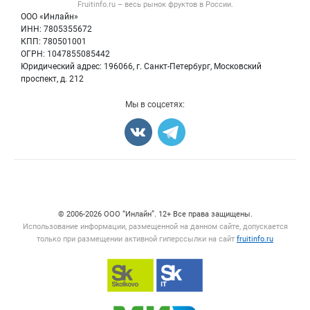
Fruitinfo.ru – весь
рынок фруктов
в России.
Фрукты
Политика обработки персональных данных
Бренды
ООО «Инлайн»
Ягоды
Для СМИ
ИНН: 7805355672
Вакансии
КПП: 780501001
Орехи
Блог
ОГРН: 1047855085442
Грибы
Юридический адрес: 196066, г. Санкт-Петербург, Московский
Оборудование
проспект, д. 212
Добавить объявление
Мы в соцсетях:
Карта объявлений
Счетчики, авторское право, логотипы
© 2006‑2026 ООО “Инлайн”. 12+ Все права защищены.
Использование информации, размещенной на данном сайте, допускается
только при размещении активной гиперссылки на сайт
fruitinfo.ru