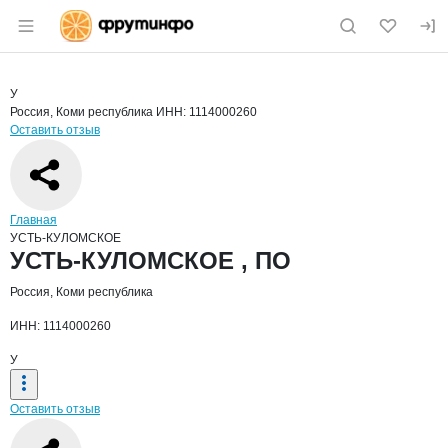
Раздел навигации по сайту fruitinfo.ru
Краткая информация о компании
УСТ
Страница компании
УСТЬ-КУЛ
Страница компании
УСТЬ-КУЛОМСКОЕ , ПО
У
Россия, Коми республика
ИНН: 1114000260
Оставить отзыв
Навигация по сайту
Главная
УСТЬ-КУЛОМСКОЕ
Основная информация о компании
УСТЬ-КУЛОМСКОЕ , ПО
Россия, Коми республика
ИНН: 1114000260
У
Оставить отзыв