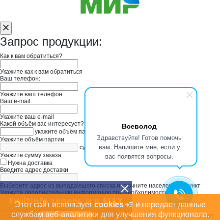
Запрос продукции:
Как к вам обратиться?
Укажите как к вам обратиться
Ваш телефон:
Укажите ваш телефон
Ваш e-mail:
Укажите ваш e-mail
Какой объём вас интересует?
Всеволод
укажите объём партии
Здравствуйте! Готов помочь
Укажите объём партии
вам. Напишите мне, если у
сумма заказа в руб
вас появятся вопросы.
Укажите сумму заказа
Нужна доставка
Введите адрес доставки
Выберите адрес из выпадающего списка и уточните населенный пункт
Укажите дополнительную информацию при необходимости
Fruitinfo теперь и в MAX
Этот сайт использует
cookies
и передает данные
службам веб-аналитики для улучшения функционала.
Ваш запрос будет отправлен в "ПО УСТЬ-КУЛОМСКОЕ ". Ответ вы получите
ПЕРЕЙТИ