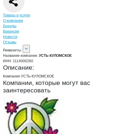
Навигация по странице
компании
УСТ
Товары и услуги
О компании
Бренды
Вакансии
Новости
Отзывы
О компании
УСТЬ-КУЛОМСКОЕ
Реквизиты
компании
УСТЬ-КУЛОМСКОЕ
Реквизиты:
Название компании:
УСТЬ-КУЛОМСКОЕ
ИНН:
1114000260
Описание:
Компания УСТЬ-КУЛОМСКОЕ 
Компании, которые могут вас
заинтересовать