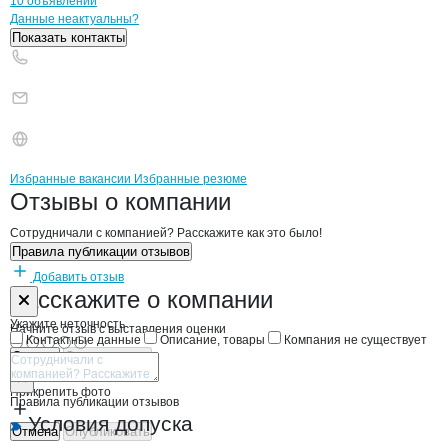
10 объявлений
Контакты
компании
УСТЬ-КУЛОМСКО
+7(800)000-00-..
Данные неактуальны?
Показать контакты
Бренды
Вакансии в
компани
УСТЬ-КУЛОМСКОЕ
УСТЬ-КУЛОМСКОЕ
Избранные вакансии
Избранные резюме
Новости o
УСТЬ-КУЛОМСКОЕ , ПО
УСТЬ-КУЛОМСКО
Отзывы
о компании
Сотрудничали с компанией? Расскажите как это было!
Правила публикации отзывов
Добавить отзыв
Форма обратной связи о неточностях н
УСТЬ-КУЛОМС
Расскажите
о компании
Укажите неточность
Начните отзыв с выставления оценки
Контактные данные
Описание, товары
Компания не существует
Отмена
Опубликовать
Прикрепить фото
Правила публикации отзывов
Условия допуска
Отмена
Опубликовать