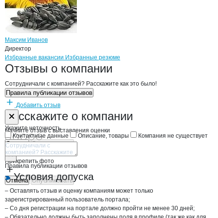
Максим Иванов
Директор
Бренды
Вакансии в
компани
Урожай
Урожай
Избранные вакансии
Избранные резюме
Новости o
Урожай, ООО
Урожай
Отзывы
о компании
Сотрудничали с компанией? Расскажите как это было!
Правила публикации отзывов
Добавить отзыв
Форма обратной связи о неточностях н
Урожай
Расскажите
о компании
Укажите неточность
Начните отзыв с выставления оценки
Контактные данные
Описание, товары
Компания не существует
Отмена
Опубликовать
Прикрепить фото
Правила публикации отзывов
Условия допуска
Отмена
Опубликовать
– Оставлять отзыв и оценку компаниям может только
зарегистрированный пользователь портала;
– Со дня регистрации на портале должно пройти не менее 30 дней;
– Обязательно должны быть заполнены поля в профиле (так же как для