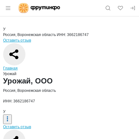
Раздел навигации по сайту fruitinfo.ru
Краткая информация о компании
Урож
Страница компании
Урожай, 
Страница компании
Урожай, ООО
У
Россия, Воронежская область
ИНН: 3662186747
Оставить отзыв
Навигация по сайту
Главная
Урожай
Основная информация о компании
Урожай, ООО
Россия, Воронежская область
ИНН: 3662186747
У
Оставить отзыв