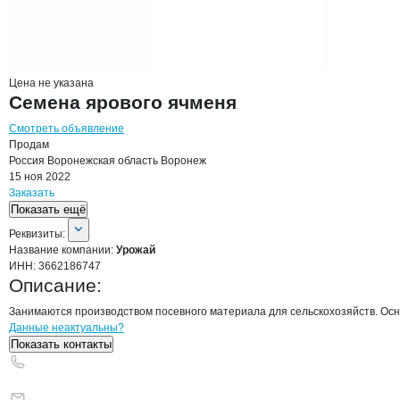
Цена не указана
Семена ярового ячменя
Смотреть объявление
Продам
Россия
Воронежская область
Воронеж
15 ноя 2022
Заказать
Показать ещё
О компании
Урожай
Реквизиты
компании
Урожай
Реквизиты:
Название компании:
Урожай
ИНН:
3662186747
Описание:
Занимаются производством посевного материала для сельскохозяйств. Осн
Контакты
компании
Урожай
+7(800)000-00-..
Данные неактуальны?
Показать контакты