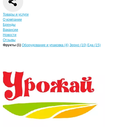
Навигация по странице
компании
Урож
Товары и услуги
О компании
Бренды
Вакансии
Новости
Отзывы
Продукция
Урожай, ООО
Навигация по продуктам
компании
Урожай
Фрукты (1)
Оборудование и упаковка (4)
Зерно (10)
Еда (15)