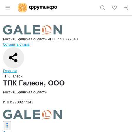
Раздел навигации по сайту fruitinfo.ru
Краткая информация о компании
ТПК 
Страница компании
ТПК Гале
Страница компании
ТПК Галеон, ООО
Россия, Брянская область
ИНН: 7730277343
Оставить отзыв
Навигация по сайту
Главная
ТПК Галеон
Основная информация о компании
ТПК Галеон, ООО
Россия, Брянская область
ИНН: 7730277343