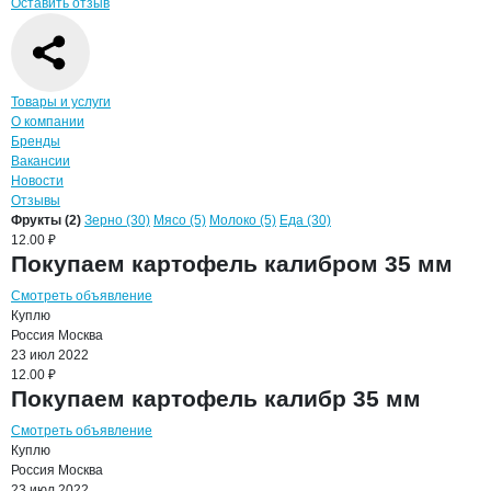
Оставить отзыв
Навигация по странице
компании
ТПК 
Товары и услуги
О компании
Бренды
Вакансии
Новости
Отзывы
Продукция
ТПК Галеон, ООО
Навигация по продуктам
компании
ТПК Гал
Фрукты (2)
Зерно (30)
Мясо (5)
Молоко (5)
Еда (30)
12.00 ₽
Покупаем картофель калибром 35 мм
Смотреть объявление
Куплю
Россия
Москва
23 июл 2022
12.00 ₽
Покупаем картофель калибр 35 мм
Смотреть объявление
Куплю
Россия
Москва
23 июл 2022