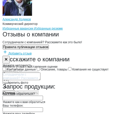
Александр Ходиков
Коммерческий директор
Бренды
Вакансии в
компани
ТПК Галеон
ТПК Галеон
Избранные вакансии
Избранные резюме
Новости o
ТПК Галеон, ООО
ТПК Галеон
Отзывы
о компании
Сотрудничали с компанией? Расскажите как это было!
Правила публикации отзывов
Добавить отзыв
Форма обратной связи о неточностях н
ТПК Галеон
Расскажите
о компании
Укажите неточность
Начните отзыв с выставления оценки
Контактные данные
Описание, товары
Компания не существует
Отмена
Опубликовать
Прикрепить фото
Запрос продукции:
Отмена
Опубликовать
Как к вам обратиться?
Укажите как к вам обратиться
Ваш телефон:
Укажите ваш телефон