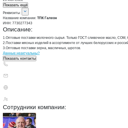
Показать ещё
О компании
ТПК Галеон
Реквизиты
компании
ТПК Галеон
Реквизиты:
Название компании:
ТПК Галеон
ИНН:
7730277343
Описание:
1.Оптовые поставки молочного сырья. Только ГОСТ сливочное масло, СОМ, С
2.Поставки мясных изделий в ассортименте от лучших белорусских и россий
3.Оптовые поставки зерна, масличных, шротов.
Контакты
компании
ТПК Галеон
+7(800)000-00-..
Данные неактуальны?
Показать контакты
ТПК Галеон
Сотрудники
компании
: