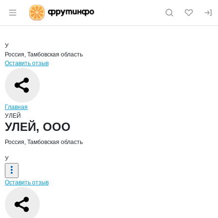
Раздел навигации по сайту fruitinfo.ru
Краткая информация о компании
УЛЕ
Страница компании
УЛЕЙ, ОО
Страница компании
УЛЕЙ, ООО
У
Россия, Тамбовская область
Оставить отзыв
Навигация по сайту
Главная
УЛЕЙ
Основная информация о компании
УЛЕЙ, ООО
Россия, Тамбовская область
У
Оставить отзыв