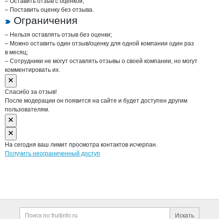
– Оставить отзыв с оценкой;
– Поставить оценку без отзыва.
Ограничения
– Нельзя оставлять отзыв без оценки;
– Можно оставить один отзыв/оценку для одной компании один раз
в месяц;
– Сотрудники не могут оставлять отзывы о своей компании, но могут
комментировать их.
Спасибо за отзыв!
После модерации он появится на сайте и будет доступен другим
пользователям.
На сегодня ваш лимит просмотра контактов исчерпан.
Получить неограниченный доступ
Дополнительная информация
Поиск по сайту и ссы
Искать