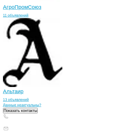
АгроПромСоюз
11 объявлений
Альтаир
13 объявлений
Контакты
компании
УЛЕЙ
+7(800)000-00-..
Данные неактуальны?
Показать контакты