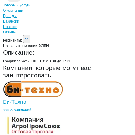
Навигация по странице
компании
УЛЕ
Товары и услуги
О компании
Бренды
Вакансии
Новости
Отзывы
О компании
УЛЕЙ
Реквизиты
компании
УЛЕЙ
Реквизиты:
Название компании:
УЛЕЙ
Описание:
График работы: Пн. - Пт. с 8.30 до 17.30
Компании, которые могут вас
заинтересовать
Би-Техно
338 объявлений