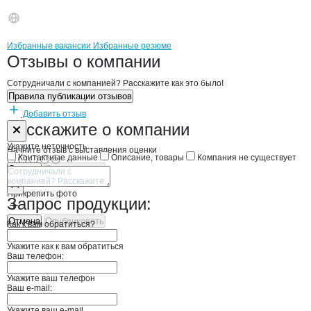
Бренды
Вакансии в
компани
УЛЕЙ
УЛЕЙ
Избранные вакансии
Избранные резюме
Новости o
УЛЕЙ, ООО
УЛЕЙ
Отзывы
о компании
Сотрудничали с компанией? Расскажите как это было!
Правила публикации отзывов
Добавить отзыв
Форма обратной связи о неточностях н
УЛЕЙ
Расскажите
о компании
Укажите неточность
Начните отзыв с выставления оценки
Контактные данные
Описание, товары
Компания не существует
Отмена
Опубликовать
Прикрепить фото
Запрос продукции:
Отмена
Опубликовать
Как к вам обратиться?
Укажите как к вам обратиться
Ваш телефон:
Укажите ваш телефон
Ваш e-mail:
Укажите ваш e-mail