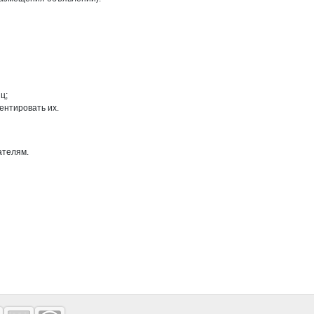
ц;
ентировать их.
ателям.