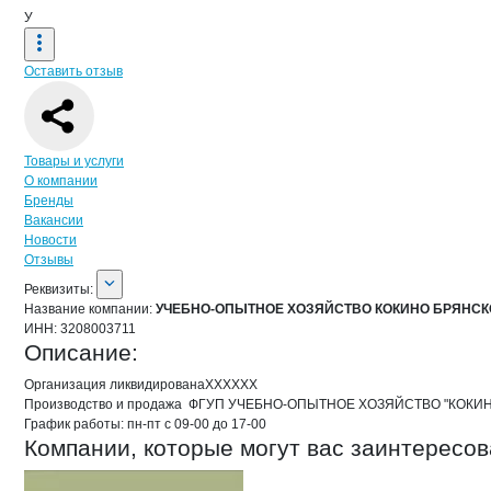
У
Оставить отзыв
Навигация по странице
компании
УЧ
Товары и услуги
О компании
Бренды
Вакансии
Новости
Отзывы
О компании
УЧЕБНО-ОПЫТНОЕ ХО
Реквизиты
компании
УЧЕБНО-ОПЫТНОЕ 
Реквизиты:
Название компании:
УЧЕБНО-ОПЫТНОЕ ХОЗЯЙСТВО КОКИНО БРЯНС
ИНН:
3208003711
Описание:
Организация ликвидированаХХХХХХ

Производство и продажа  ФГУП УЧЕБНО-ОПЫТНОЕ ХОЗЯЙСТВО "КО
График работы: пн-пт с 09-00 до 17-00
Компании, которые могут вас заинтересов