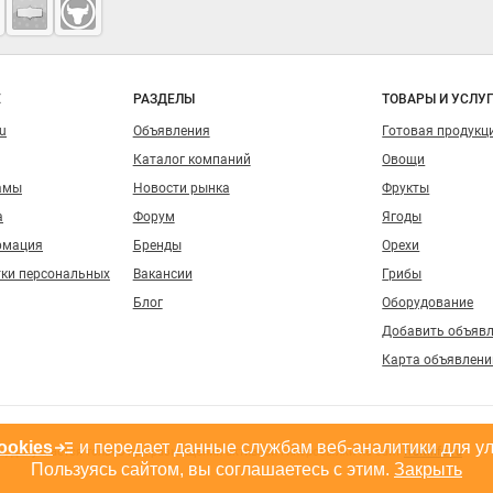
о сайту
Е
РАЗДЕЛЫ
ТОВАРЫ И УСЛУ
ru
Объявления
Готовая продукц
Каталог компаний
Овощи
амы
Новости рынка
Фрукты
а
Форум
Ягоды
рмация
Бренды
Орехи
тки персональных
Вакансии
Грибы
Блог
Оборудование
Добавить объяв
Карта объявлени
ookies
и передает данные службам веб-аналитики для у
, допускается только при размещении активной гиперссылки на сайт
fruitinfo.ru
Пользуясь сайтом, вы соглашаетесь с этим.
Закрыть