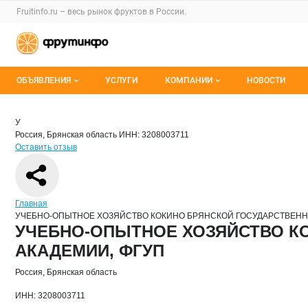
Раздел навигации по сайту fruitinfo.ru
Fruitinfo.ru – весь
рынок фруктов
в России.
Авторизация и меню пользователя
Навигация по разделам сайта fruitinfo.ru
ОБЪЯВЛЕНИЯ
УСЛУГИ
КОМПАНИИ
НОВОСТИ
Все объявления
Каталог компаний
Краткая информация о компании
УЧЕ
Страница компании
УЧЕБНО
Страница компании
УЧЕБНО-ОПЫТНОЕ ХОЗЯЙСТВО КОКИНО БРЯНСКО
У
Россия, Брянская область
ИНН: 3208003711
Мои объявления
О каталоге компаний
Оставить отзыв
Премиум размещение
Навигация по сайту
Главная
УЧЕБНО-ОПЫТНОЕ ХОЗЯЙСТВО КОКИНО БРЯНСКОЙ ГОСУДАРСТВЕН
Основная информация о компании
УЧЕБНО-ОПЫТНОЕ ХОЗЯЙСТВО К
АКАДЕМИИ, ФГУП
Россия, Брянская область
ИНН: 3208003711