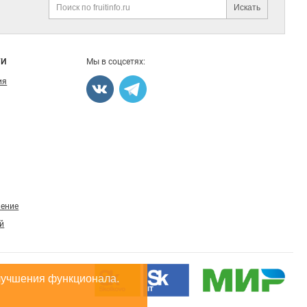
Искать
Поиск
ГИ
Мы в соцсетях:
ия
ление
й
лучшения функционала.