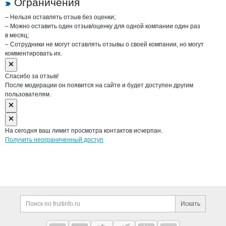
Ограничения
– Нельзя оставлять отзыв без оценки;
– Можно оставить один отзыв/оценку для одной компании один раз
в месяц;
– Сотрудники не могут оставлять отзывы о своей компании, но могут
комментировать их.
Спасибо за отзыв!
После модерации он появится на сайте и будет доступен другим
пользователям.
На сегодня ваш лимит просмотра контактов исчерпан.
Получить неограниченный доступ
Дополнительная информация
Поиск по сайту и ссы
Искать
Cсылки на полезные проекты