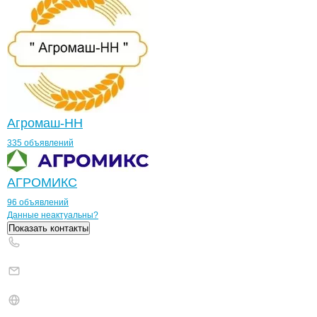
Агромаш-НН
335 объявлений
АГРОМИКС
96 объявлений
Контакты
компании
ТРУБИЧИНО
+7(800)000-00-..
Данные неактуальны?
Показать контакты