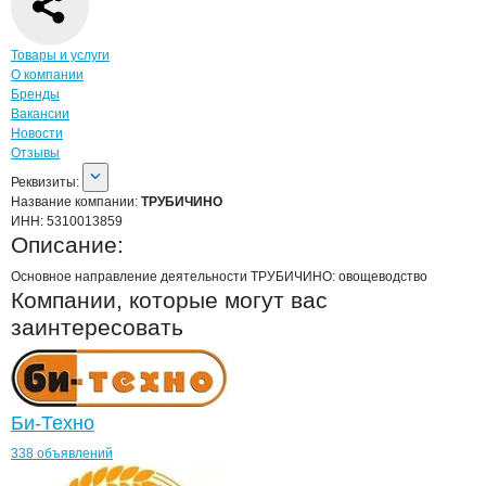
Навигация по странице
компании
ТРУ
Товары и услуги
О компании
Бренды
Вакансии
Новости
Отзывы
О компании
ТРУБИЧИНО
Реквизиты
компании
ТРУБИЧИНО
Реквизиты:
Название компании:
ТРУБИЧИНО
ИНН:
5310013859
Описание:
Основное направление деятельности ТРУБИЧИНО: овощеводство
Компании, которые могут вас
заинтересовать
Би-Техно
338 объявлений