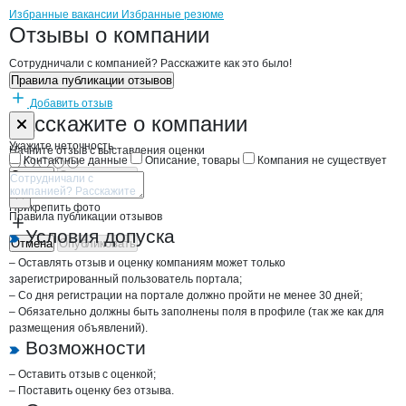
Бренды
Вакансии в
компани
ТРУБИЧИНО
ТРУБИЧИНО
Избранные вакансии
Избранные резюме
Новости o
ТРУБИЧИНО, ООО
ТРУБИЧИНО
Отзывы
о компании
Сотрудничали с компанией? Расскажите как это было!
Правила публикации отзывов
Добавить отзыв
Форма обратной связи о неточностях н
ТРУБИЧИНО
Расскажите
о компании
Укажите неточность
Начните отзыв с выставления оценки
Контактные данные
Описание, товары
Компания не существует
Отмена
Опубликовать
Прикрепить фото
Правила публикации отзывов
Условия допуска
Отмена
Опубликовать
– Оставлять отзыв и оценку компаниям может только
зарегистрированный пользователь портала;
– Со дня регистрации на портале должно пройти не менее 30 дней;
– Обязательно должны быть заполнены поля в профиле (так же как для
размещения объявлений).
Возможности
– Оставить отзыв с оценкой;
– Поставить оценку без отзыва.