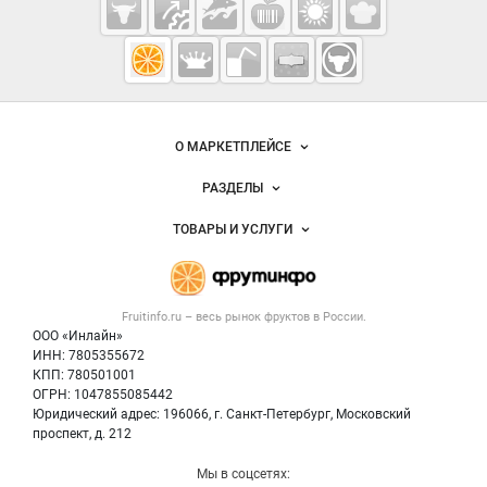
Fruitinfo.ru
— рынок
овощей и
Важные разделы и контакты
Навигация по сайту
фруктов
О МАРКЕТПЛЕЙСЕ
Новости Fruitinfo.ru
РАЗДЕЛЫ
Услуги и цены
Объявления
ТОВАРЫ И УСЛУГИ
Размещение рекламы
Каталог компаний
Готовая продукция
Публичная оферта
Новости рынка
Овощи
Контактная информация
Форум
Fruitinfo.ru – весь
рынок фруктов
в России.
Фрукты
Политика обработки персональных данных
Бренды
ООО «Инлайн»
Ягоды
Для СМИ
ИНН: 7805355672
Вакансии
КПП: 780501001
Орехи
Блог
ОГРН: 1047855085442
Грибы
Юридический адрес: 196066, г. Санкт-Петербург, Московский
Оборудование
проспект, д. 212
Добавить объявление
Мы в соцсетях: