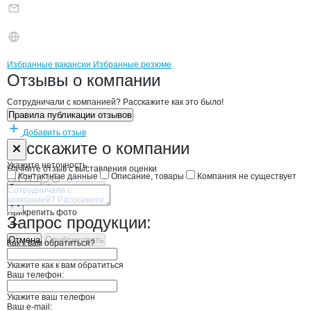
Бренды
Вакансии в
компани
Свободненское ТОО
Свободненское ТО
Избранные вакансии
Избранные резюме
Новости o
Свободненское ТОО, ООО
Свободненское Т
Отзывы
о компании
Сотрудничали с компанией? Расскажите как это было!
Правила публикации отзывов
Добавить отзыв
Форма обратной связи о неточностях н
Свободненско
Расскажите
о компании
Укажите неточность
Начните отзыв с выставления оценки
Контактные данные
Описание, товары
Компания не существует
Отмена
Опубликовать
Прикрепить фото
Запрос продукции:
Отмена
Опубликовать
Как к вам обратиться?
Укажите как к вам обратиться
Ваш телефон:
Укажите ваш телефон
Ваш e-mail: