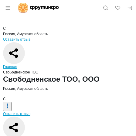
Раздел навигации по сайту fruitinfo.ru
Краткая информация о компании
Своб
Страница компании
Свободне
Страница компании
Свободненское ТОО, ООО
С
Россия, Амурская область
Оставить отзыв
Навигация по сайту
Главная
Свободненское ТОО
Основная информация о компании
Свободненское ТОО, ООО
Россия, Амурская область
С
Оставить отзыв