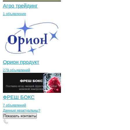
Агро трейдинг
1 объявление
Орион продукт
279 объявлений
ФРЕШ БОКС
7 объявлений
Контакты
компании
Свободненское 
+7(800)000-00-..
Данные неактуальны?
Показать контакты