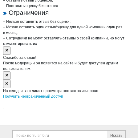
– Оставить отзыв с оценкой;
– Поставить оценку без отзыва.
Ограничения
– Нельзя оставлять отзыв без оценки;
– Можно оставить один отзыв/оценку для одной компании один раз
в месяц;
– Сотрудники не могут оставлять отзывы о своей компании, но могут
комментировать их.
Спасибо за отзыв!
После модерации он появится на сайте и будет доступен другим
пользователям.
На сегодня ваш лимит просмотра контактов исчерпан.
Получить неограниченный доступ
Дополнительная информация
Поиск по сайту и ссы
Искать