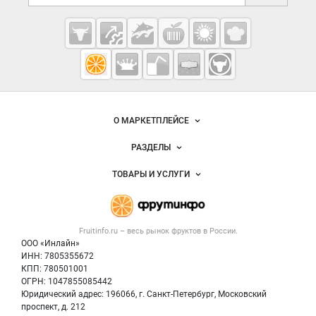
Cсылки на полезные проекты
Fruitinfo.ru
— рынок
овощей и
Важные разделы и контакты
Навигация по сайту
фруктов
О МАРКЕТПЛЕЙСЕ
Новости Fruitinfo.ru
РАЗДЕЛЫ
Услуги и цены
Объявления
ТОВАРЫ И УСЛУГИ
Размещение рекламы
Каталог компаний
Готовая продукция
Публичная оферта
Новости рынка
Овощи
Контактная информация
Форум
Fruitinfo.ru – весь
рынок фруктов
в России.
Фрукты
Политика обработки персональных данных
Бренды
ООО «Инлайн»
Ягоды
Для СМИ
ИНН: 7805355672
Вакансии
КПП: 780501001
Орехи
Блог
ОГРН: 1047855085442
Грибы
Юридический адрес: 196066, г. Санкт-Петербург, Московский
Оборудование
проспект, д. 212