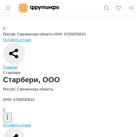
Раздел навигации по сайту fruitinfo.ru
Краткая информация о компании
Стар
Страница компании
Старбери
Страница компании
Старбери, ООО
С
Россия, Смоленская область
ИНН: 6700035810
Оставить отзыв
Навигация по сайту
Главная
Старбери
Основная информация о компании
Старбери, ООО
Россия, Смоленская область
ИНН: 6700035810
С
Оставить отзыв