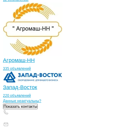
Агромаш-НН
335 объявлений
Запад-Восток
220 объявлений
Контакты
компании
Старбери
+7(800)000-00-..
Данные неактуальны?
Показать контакты