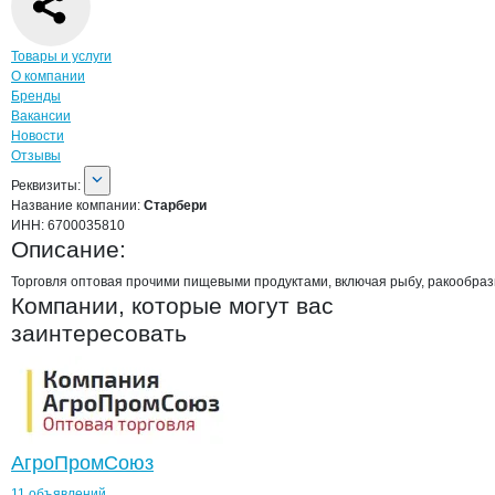
Навигация по странице
компании
Стар
Товары и услуги
О компании
Бренды
Вакансии
Новости
Отзывы
О компании
Старбери
Реквизиты
компании
Старбери
Реквизиты:
Название компании:
Старбери
ИНН:
6700035810
Описание:
Торговля оптовая прочими пищевыми продуктами, включая рыбу, ракообраз
Компании, которые могут вас
заинтересовать
АгроПромСоюз
11 объявлений