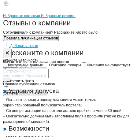
Бренды
Вакансии в
компани
Старбери
Старбери
Избранные вакансии
Избранные резюме
Новости o
Старбери, ООО
Старбери
Отзывы
о компании
Сотрудничали с компанией? Расскажите как это было!
Правила публикации отзывов
Добавить отзыв
Форма обратной связи о неточностях н
Старбери
Расскажите
о компании
Укажите неточность
Начните отзыв с выставления оценки
Контактные данные
Описание, товары
Компания не существует
Отмена
Опубликовать
Прикрепить фото
Правила публикации отзывов
Условия допуска
Отмена
Опубликовать
– Оставлять отзыв и оценку компаниям может только
зарегистрированный пользователь портала;
– Со дня регистрации на портале должно пройти не менее 30 дней;
– Обязательно должны быть заполнены поля в профиле (так же как для
размещения объявлений).
Возможности