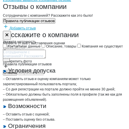
Бренды
Вакансии в
компани
СОКОЛОВСКИЙ
СОКОЛОВСКИЙ
Избранные вакансии
Избранные резюме
Новости o
СОКОЛОВСКИЙ, СПК
СОКОЛОВСКИЙ
Отзывы
о компании
Сотрудничали с компанией? Расскажите как это было!
Правила публикации отзывов
Добавить отзыв
Форма обратной связи о неточностях н
СОКОЛОВСКИ
Расскажите
о компании
Укажите неточность
Начните отзыв с выставления оценки
Контактные данные
Описание, товары
Компания не существует
Отмена
Опубликовать
Прикрепить фото
Правила публикации отзывов
Условия допуска
Отмена
Опубликовать
– Оставлять отзыв и оценку компаниям может только
зарегистрированный пользователь портала;
– Со дня регистрации на портале должно пройти не менее 30 дней;
– Обязательно должны быть заполнены поля в профиле (так же как для
размещения объявлений).
Возможности
– Оставить отзыв с оценкой;
– Поставить оценку без отзыва.
Ограничения