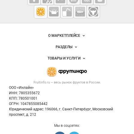
Fruitinfo.ru
— рынок
овощей и
Важные разделы и контакты
Навигация по сайту
фруктов
О МАРКЕТПЛЕЙСЕ
Новости Fruitinfo.ru
РАЗДЕЛЫ
Услуги и цены
Объявления
ТОВАРЫ И УСЛУГИ
Размещение рекламы
Каталог компаний
Готовая продукция
Публичная оферта
Новости рынка
Овощи
Контактная информация
Форум
Fruitinfo.ru – весь
рынок фруктов
в России.
Фрукты
Политика обработки персональных данных
Бренды
ООО «Инлайн»
Ягоды
Для СМИ
ИНН: 7805355672
Вакансии
КПП: 780501001
Орехи
Блог
ОГРН: 1047855085442
Грибы
Юридический адрес: 196066, г. Санкт-Петербург, Московский
Оборудование
проспект, д. 212
Добавить объявление
Мы в соцсетях:
Карта объявлений