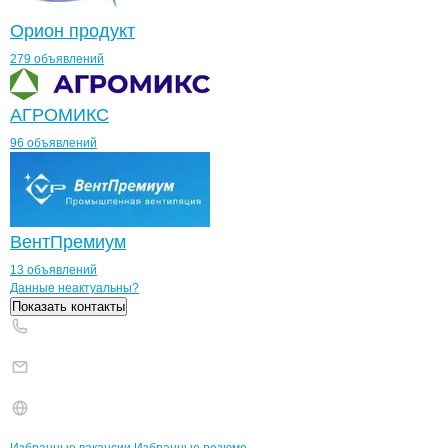
Орион продукт
279 объявлений
АГРОМИКС
96 объявлений
ВентПремиум
13 объявлений
Контакты
компании
СОКОЛОВСКИЙ
+7(800)000-00-..
Данные неактуальны?
Показать контакты