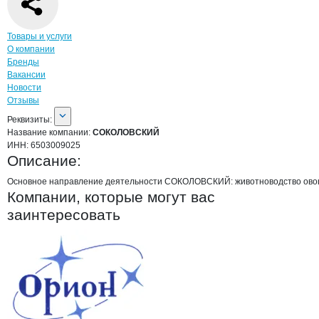
Навигация по странице
компании
СОК
Товары и услуги
О компании
Бренды
Вакансии
Новости
Отзывы
О компании
СОКОЛОВСКИЙ
Реквизиты
компании
СОКОЛОВСКИЙ
Реквизиты:
Название компании:
СОКОЛОВСКИЙ
ИНН:
6503009025
Описание:
Основное направление деятельности СОКОЛОВСКИЙ: животноводство ово
Компании, которые могут вас
заинтересовать