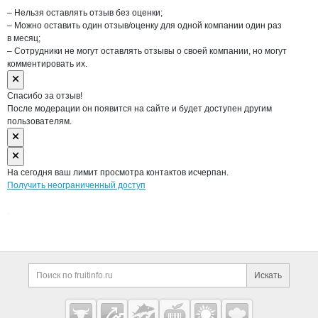
– Нельзя оставлять отзыв без оценки;
– Можно оставить один отзыв/оценку для одной компании один раз
в месяц;
– Сотрудники не могут оставлять отзывы о своей компании, но могут
комментировать их.
Спасибо за отзыв!
После модерации он появится на сайте и будет доступен другим
пользователям.
На сегодня ваш лимит просмотра контактов исчерпан.
Получить неограниченный доступ
Дополнительная информация
Поиск по сайту и ссы
Искать
Cсылки на полезные проекты