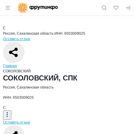
Раздел навигации по сайту fruitinfo.ru
Краткая информация о компании
СОК
Страница компании
СОКОЛОВ
Страница компании
СОКОЛОВСКИЙ, СПК
С
Россия, Сахалинская область
ИНН: 6503009025
Оставить отзыв
Навигация по сайту
Главная
СОКОЛОВСКИЙ
Основная информация о компании
СОКОЛОВСКИЙ, СПК
Россия, Сахалинская область
ИНН: 6503009025
С
Оставить отзыв