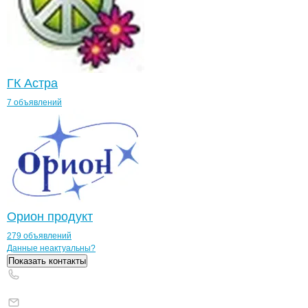
ГК Астра
7 объявлений
Орион продукт
279 объявлений
Контакты
компании
Смоленская фабр
+7(800)000-00-..
Данные неактуальны?
Показать контакты