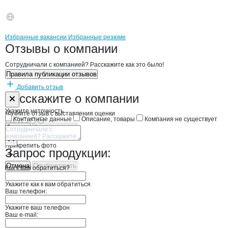
Бренды
Вакансии в
компани
Смоленская фабрика Те
Смоленская фабрик
Избранные вакансии
Избранные резюме
Новости o
Смоленская фабрика Теп
Смоленская фабр
Отзывы
о компании
Сотрудничали с компанией? Расскажите как это было!
Правила публикации отзывов
Добавить отзыв
Форма обратной связи о неточностях н
Смоленская ф
Расскажите
о компании
Укажите неточность
Начните отзыв с выставления оценки
Контактные данные
Описание, товары
Компания не существует
Отмена
Опубликовать
Прикрепить фото
Запрос продукции:
Отмена
Опубликовать
Как к вам обратиться?
Укажите как к вам обратиться
Ваш телефон:
Укажите ваш телефон
Ваш e-mail: