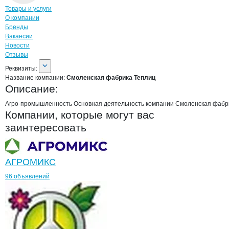
Навигация по странице
компании
Смол
Товары и услуги
О компании
Бренды
Вакансии
Новости
Отзывы
О компании
Смоленская фабрика Те
Реквизиты
компании
Смоленская фабрика
Реквизиты:
Название компании:
Смоленская фабрика Теплиц
Описание:
Агро-промышленность Основная деятельность компании Смоленская фабр
Компании, которые могут вас
заинтересовать
АГРОМИКС
96 объявлений