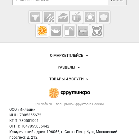
Искать
Cсылки на полезные проекты
Fruitinfo.ru
— рынок
овощей и
Важные разделы и контакты
Навигация по сайту
фруктов
О МАРКЕТПЛЕЙСЕ
Новости Fruitinfo.ru
РАЗДЕЛЫ
Услуги и цены
Объявления
ТОВАРЫ И УСЛУГИ
Размещение рекламы
Каталог компаний
Готовая продукция
Публичная оферта
Новости рынка
Овощи
Контактная информация
Форум
Fruitinfo.ru – весь
рынок фруктов
в России.
Фрукты
Политика обработки персональных данных
Бренды
ООО «Инлайн»
Ягоды
Для СМИ
ИНН: 7805355672
Вакансии
КПП: 780501001
Орехи
Блог
ОГРН: 1047855085442
Грибы
Юридический адрес: 196066, г. Санкт-Петербург, Московский
Оборудование
проспект, д. 212