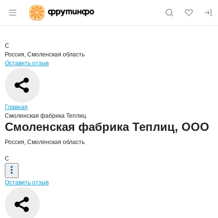
Раздел навигации по сайту fruitinfo.ru
Краткая информация о компании
Смол
Страница компании
Смоленск
Страница компании
Смоленская фабрика Теплиц, ООО
С
Россия, Смоленская область
Оставить отзыв
Навигация по сайту
Главная
Смоленская фабрика Теплиц
Основная информация о компании
Смоленская фабрика Теплиц, ООО
Россия, Смоленская область
С
Оставить отзыв