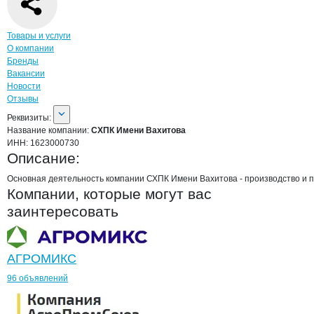
Навигация по странице
компании
СХПК
Товары и услуги
О компании
Бренды
Вакансии
Новости
Отзывы
О компании
СХПК Имени Вахитова
Реквизиты
компании
СХПК Имени Вахитов
Реквизиты:
Название компании:
СХПК Имени Вахитова
ИНН:
1623000730
Описание:
Основная деятельность компании СХПК Имени Вахитова - производство и 
Компании, которые могут вас
заинтересовать
АГРОМИКС
96 объявлений