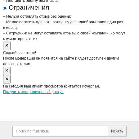
– Поставить оценку без отзыва.
Ограничения
– Нельзя оставлять отзыв без оценки;
– Можно оставить один отзыв/оценку для одной компании один раз
в месяц;
– Сотрудники не могут оставлять отзывы о своей компании, но могут
комментировать их.
Спасибо за отзыв!
После модерации он появится на сайте и будет доступен другим
пользователям.
На сегодня ваш лимит просмотра контактов исчерпан.
Получить неограниченный доступ
Дополнительная информация
Поиск по сайту и ссы
Искать