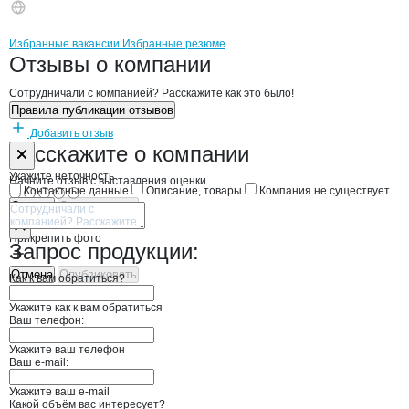
Бренды
Вакансии в
компани
СХПК Имени Вахитова
СХПК Имени Вахито
Избранные вакансии
Избранные резюме
Новости o
СХПК Имени Вахитова,
СХПК Имени Вахи
Отзывы
о компании
Сотрудничали с компанией? Расскажите как это было!
Правила публикации отзывов
Добавить отзыв
Форма обратной связи о неточностях н
СХПК Имени В
Расскажите
о компании
Укажите неточность
Начните отзыв с выставления оценки
Контактные данные
Описание, товары
Компания не существует
Отмена
Опубликовать
Прикрепить фото
Запрос продукции:
Отмена
Опубликовать
Как к вам обратиться?
Укажите как к вам обратиться
Ваш телефон:
Укажите ваш телефон
Ваш e-mail:
Укажите ваш e-mail
Какой объём вас интересует?