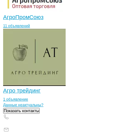
АгроПромСоюз
11 объявлений
Агро трейдинг
1 объявление
Контакты
компании
СХПК Имени Вахи
+7(800)000-00-..
Данные неактуальны?
Показать контакты