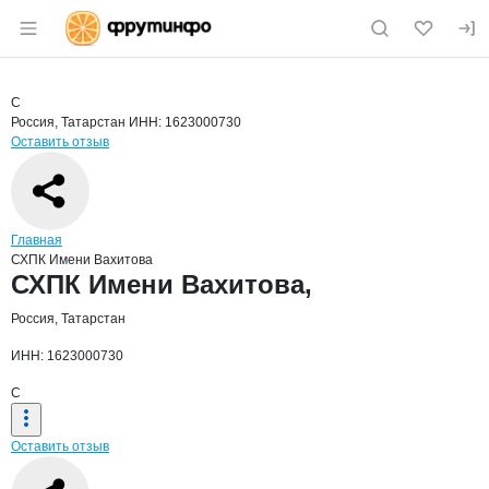
Раздел навигации по сайту fruitinfo.ru
Краткая информация о компании
СХПК
Страница компании
СХПК Име
Страница компании
СХПК Имени Вахитова,
С
Россия, Татарстан
ИНН: 1623000730
Оставить отзыв
Навигация по сайту
Главная
СХПК Имени Вахитова
Основная информация о компании
СХПК Имени Вахитова,
Россия, Татарстан
ИНН: 1623000730
С
Оставить отзыв