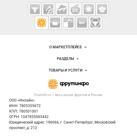
Cсылки на полезные проекты
Fruitinfo.ru
— рынок
овощей и
Важные разделы и контакты
Навигация по сайту
фруктов
О МАРКЕТПЛЕЙСЕ
Новости Fruitinfo.ru
РАЗДЕЛЫ
Услуги и цены
Объявления
ТОВАРЫ И УСЛУГИ
Размещение рекламы
Каталог компаний
Готовая продукция
Публичная оферта
Новости рынка
Овощи
Контактная информация
Форум
Fruitinfo.ru – весь
рынок фруктов
в России.
Фрукты
Политика обработки персональных данных
Бренды
ООО «Инлайн»
Ягоды
Для СМИ
ИНН: 7805355672
Вакансии
КПП: 780501001
Орехи
Блог
ОГРН: 1047855085442
Грибы
Юридический адрес: 196066, г. Санкт-Петербург, Московский
Оборудование
проспект, д. 212
Добавить объявление