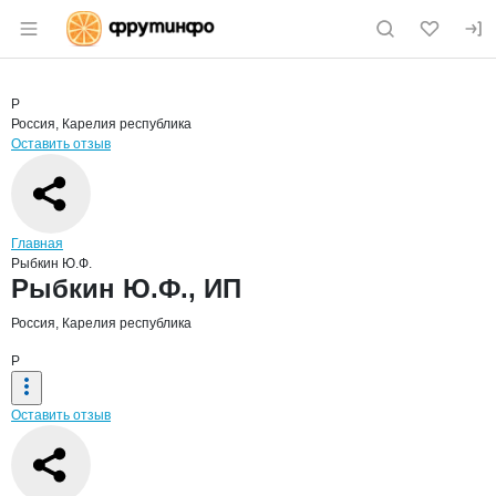
Раздел навигации по сайту fruitinfo.ru
Краткая информация о компании
Рыбк
Страница компании
Рыбкин Ю
Страница компании
Рыбкин Ю.Ф., ИП
Р
Россия, Карелия республика
Оставить отзыв
Навигация по сайту
Главная
Рыбкин Ю.Ф.
Основная информация о компании
Рыбкин Ю.Ф., ИП
Россия, Карелия республика
Р
Оставить отзыв