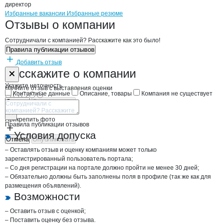
директор
Бренды
Вакансии в
компани
Рыбкин Ю.Ф.
Рыбкин Ю.Ф.
Избранные вакансии
Избранные резюме
Новости o
Рыбкин Ю.Ф., ИП
Рыбкин Ю.Ф.
Отзывы
о компании
Сотрудничали с компанией? Расскажите как это было!
Правила публикации отзывов
Добавить отзыв
Форма обратной связи о неточностях н
Рыбкин Ю.Ф.
Расскажите
о компании
Укажите неточность
Начните отзыв с выставления оценки
Контактные данные
Описание, товары
Компания не существует
Отмена
Опубликовать
Прикрепить фото
Правила публикации отзывов
Условия допуска
Отмена
Опубликовать
– Оставлять отзыв и оценку компаниям может только
зарегистрированный пользователь портала;
– Со дня регистрации на портале должно пройти не менее 30 дней;
– Обязательно должны быть заполнены поля в профиле (так же как для
размещения объявлений).
Возможности
– Оставить отзыв с оценкой;
– Поставить оценку без отзыва.