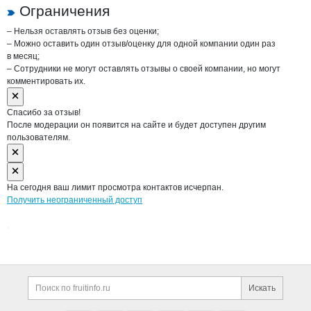
Ограничения
– Нельзя оставлять отзыв без оценки;
– Можно оставить один отзыв/оценку для одной компании один раз
в месяц;
– Сотрудники не могут оставлять отзывы о своей компании, но могут
комментировать их.
Спасибо за отзыв!
После модерации он появится на сайте и будет доступен другим
пользователям.
На сегодня ваш лимит просмотра контактов исчерпан.
Получить неограниченный доступ
Дополнительная информация
Поиск по сайту и ссы
Искать