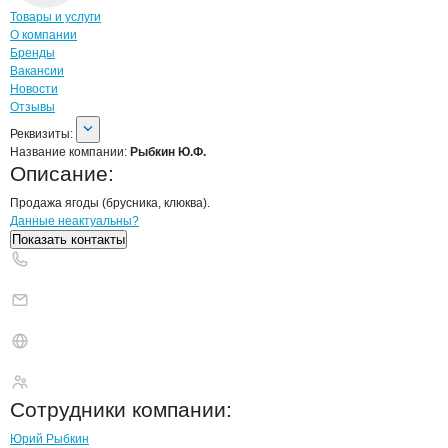
Навигация по странице
компании
Рыбк
Товары и услуги
О компании
Бренды
Вакансии
Новости
Отзывы
О компании
Рыбкин Ю.Ф.
Реквизиты
компании
Рыбкин Ю.Ф.
Реквизиты:
Название компании:
Рыбкин Ю.Ф.
Описание:
Продажа ягоды (брусника, клюква).
Контакты
компании
Рыбкин Ю.Ф.
+7(800)000-00-..
Данные неактуальны?
Показать контакты
Рыбкин Ю.Ф.
Сотрудники
компании
:
Юрий Рыбкин