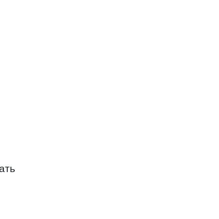
агро
ать