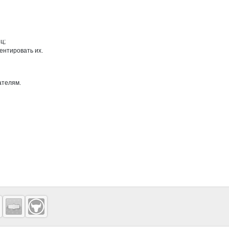
ц;
ентировать их.
ателям.