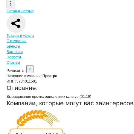
Оставить отзыв
Навигация по странице
компании
Про
Товары и услуги
О компании
Бренды
Вакансии
Новости
Отзывы
О компании
Проагро
Реквизиты
компании
Проагро
Реквизиты:
Название компании:
Проагро
ИНН:
3704011501
Описание:
Выращивание прочих однолетних культур (01.19)
Компании, которые могут вас заинтересов