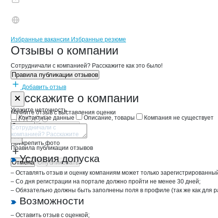
Бренды
Вакансии в
компани
Проагро
Проагро
Избранные вакансии
Избранные резюме
Новости o
Проагро, ООО
Проагро
Отзывы
о компании
Сотрудничали с компанией? Расскажите как это было!
Правила публикации отзывов
Добавить отзыв
Форма обратной связи о неточностях 
Проагро
Расскажите
о компании
Укажите неточность
Начните отзыв с выставления оценки
Контактные данные
Описание, товары
Компания не существует
Отмена
Опубликовать
Прикрепить фото
Правила публикации отзывов
Условия допуска
Отмена
Опубликовать
– Оставлять отзыв и оценку компаниям может только зарегистрированны
– Со дня регистрации на портале должно пройти не менее 30 дней;
– Обязательно должны быть заполнены поля в профиле (так же как для 
Возможности
– Оставить отзыв с оценкой;