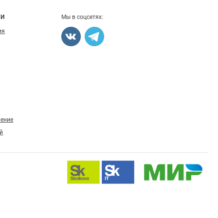
ГИ
Мы в соцсетях:
ия
ление
й