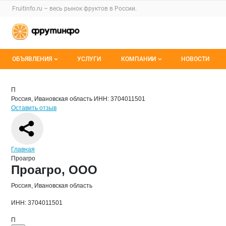
Раздел навигации по сайту fruitinfo.ru
Fruitinfo.ru – весь
рынок фруктов
в России.
Авторизация и меню пользователя
Навигация по разделам сайта fruitinfo.ru
ОБЪЯВЛЕНИЯ
УСЛУГИ
КОМПАНИИ
НОВОСТИ
Все объявления
Каталог компаний
Краткая информация о компании
Про
Страница компании
Проагро
Страница компании
Проагро, ООО
П
Россия, Ивановская область
ИНН: 3704011501
Мои объявления
О каталоге компаний
Оставить отзыв
Премиум размещение
Навигация по сайту
Главная
Проагро
Основная информация о компании
Проагро, ООО
Россия, Ивановская область
ИНН: 3704011501
П