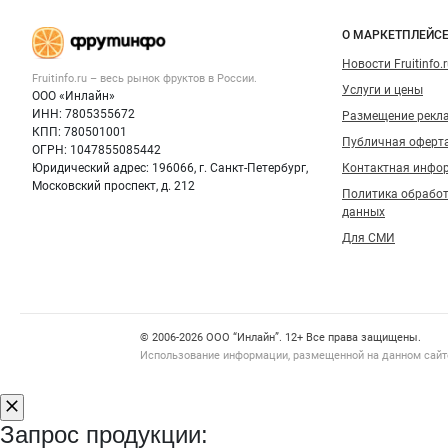
овощей и
Важные разделы и контакты
Навигация п
фруктов
О МАРКЕТПЛЕЙС
Новости Fruitinfo.
Fruitinfo.ru – весь
рынок фруктов
в России.
Услуги и цены
ООО «Инлайн»
ИНН: 7805355672
Размещение рекл
КПП: 780501001
Публичная оферт
ОГРН: 1047855085442
Юридический адрес: 196066, г. Санкт-Петербург,
Контактная инфо
Московский проспект, д. 212
Политика обрабо
данных
Для СМИ
Счетчики, авторское право, логотипы
© 2006‑2026 ООО “Инлайн”. 12+ Все права защищены.
Использование информации, размещенной на данном сайте
Запрос продукции: