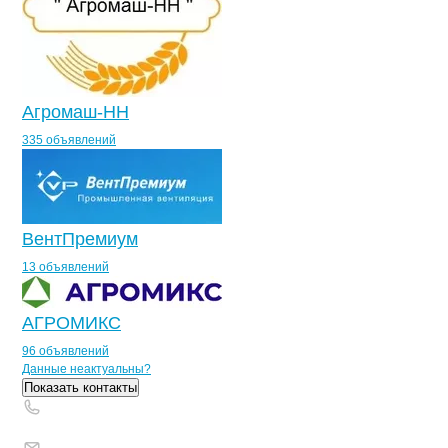
Агромаш-НН
335 объявлений
ВентПремиум
13 объявлений
АГРОМИКС
96 объявлений
Контакты
компании
Проагро
+7(800)000-00-..
Данные неактуальны?
Показать контакты