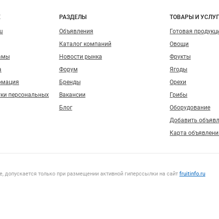
о сайту
Е
РАЗДЕЛЫ
ТОВАРЫ И УСЛУ
ru
Объявления
Готовая продукц
Каталог компаний
Овощи
амы
Новости рынка
Фрукты
а
Форум
Ягоды
рмация
Бренды
Орехи
тки персональных
Вакансии
Грибы
Блог
Оборудование
Добавить объяв
Карта объявлени
, допускается только при размещении активной гиперссылки на сайт
fruitinfo.ru