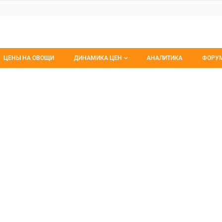
ЦЕНЫ НА ОВОЩИ
ДИНАМИКА ЦЕН
АНАЛИТИКА
ФОРУ
Динамика цен заморож
Все 
агро
, ООО
Динамика цен свежее
Изб
Динамика цен сушенное
С мо