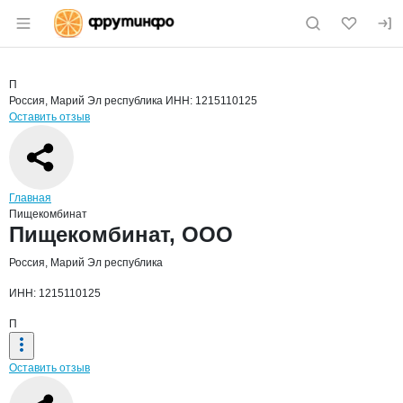
Раздел навигации по сайту fruitinfo.ru
Краткая информация о компании
Пище
Страница компании
Пищекомб
Страница компании
Пищекомбинат, ООО
П
Россия, Марий Эл республика
ИНН: 1215110125
Оставить отзыв
Навигация по сайту
Главная
Пищекомбинат
Основная информация о компании
Пищекомбинат, ООО
Россия, Марий Эл республика
ИНН: 1215110125
П
Оставить отзыв