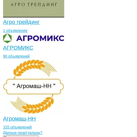
Агро трейдинг
1 объявление
АГРОМИКС
96 объявлений
Агромаш-НН
335 объявлений
Контакты
компании
Пищекомбинат
+7(800)000-00-..
Данные неактуальны?