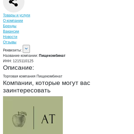
Навигация по странице
компании
Пище
Товары и услуги
О компании
Бренды
Вакансии
Новости
Отзывы
О компании
Пищекомбинат
Реквизиты
компании
Пищекомбинат
Реквизиты:
Название компании:
Пищекомбинат
ИНН:
1215110125
Описание:
Торговая компания Пищекомбинат
Компании, которые могут вас
заинтересовать