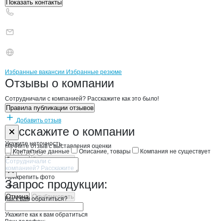
Показать контакты
Бренды
Вакансии в
компани
Пищекомбинат
Пищекомбинат
Избранные вакансии
Избранные резюме
Новости o
Пищекомбинат, ООО
Пищекомбинат
Отзывы
о компании
Сотрудничали с компанией? Расскажите как это было!
Правила публикации отзывов
Добавить отзыв
Форма обратной связи о неточностях н
Пищекомбина
Расскажите
о компании
Укажите неточность
Начните отзыв с выставления оценки
Контактные данные
Описание, товары
Компания не существует
Отмена
Опубликовать
Прикрепить фото
Запрос продукции:
Отмена
Опубликовать
Как к вам обратиться?
Укажите как к вам обратиться