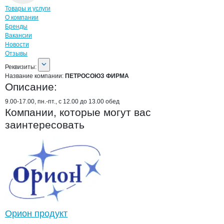
Навигация по странице
компании
ПЕТ
Товары и услуги
О компании
Бренды
Вакансии
Новости
Отзывы
О компании
ПЕТРОСОЮЗ ФИРМА
Реквизиты
компании
ПЕТРОСОЮЗ ФИРМА
Реквизиты:
Название компании:
ПЕТРОСОЮЗ ФИРМА
Описание:
9.00-17.00, пн.-пт., с 12.00 до 13.00 обед
Компании, которые могут вас
заинтересовать
Орион продукт