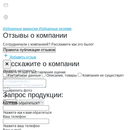
Бренды
Вакансии в
компани
ПЕТРОСОЮЗ ФИРМА
ПЕТРОСОЮЗ ФИРМ
Избранные вакансии
Избранные резюме
Новости o
ПЕТРОСОЮЗ ФИРМА , ОО
ПЕТРОСОЮЗ ФИ
Отзывы
о компании
Сотрудничали с компанией? Расскажите как это было!
Правила публикации отзывов
Добавить отзыв
Форма обратной связи о неточностях н
ПЕТРОСОЮЗ 
Расскажите
о компании
Укажите неточность
Начните отзыв с выставления оценки
Контактные данные
Описание, товары
Компания не существует
Отмена
Опубликовать
Прикрепить фото
Запрос продукции:
Отмена
Опубликовать
Как к вам обратиться?
Укажите как к вам обратиться
Ваш телефон:
Укажите ваш телефон