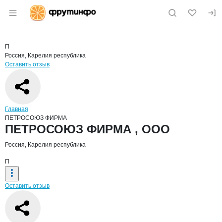
Раздел навигации по сайту fruitinfo.ru
Краткая информация о компании
ПЕТ
Страница компании
ПЕТРОСО
Страница компании
ПЕТРОСОЮЗ ФИРМА , ООО
П
Россия, Карелия республика
Оставить отзыв
Навигация по сайту
Главная
ПЕТРОСОЮЗ ФИРМА
Основная информация о компании
ПЕТРОСОЮЗ ФИРМА , ООО
Россия, Карелия республика
П
Оставить отзыв