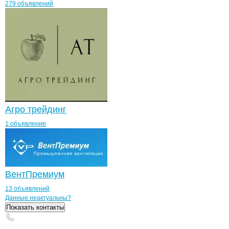
279 объявлений
Агро трейдинг
1 объявление
ВентПремиум
13 объявлений
Контакты
компании
ПЕТРОСОЮЗ ФИ
+7(800)000-00-..
Данные неактуальны?
Показать контакты