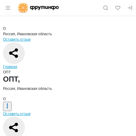
Раздел навигации по сайту fruitinfo.ru
Краткая информация о компании
ОПТ
Страница компании
ОПТ,
Страница компании
ОПТ,
О
Россия, Ивановская область
Оставить отзыв
Навигация по сайту
Главная
ОПТ
Основная информация о компании
ОПТ,
Россия, Ивановская область
О
Оставить отзыв