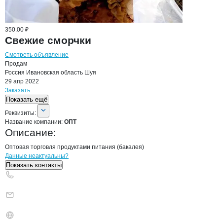
350.00 ₽
Свежие сморчки
Смотреть объявление
Продам
Россия
Ивановская область
Шуя
29 апр 2022
Заказать
Показать ещё
О компании
ОПТ
Реквизиты
компании
ОПТ
Реквизиты:
Название компании:
ОПТ
Описание:
Оптовая торговля продуктами питания (бакалея)
Контакты
компании
ОПТ
+7(800)000-00-..
Данные неактуальны?
Показать контакты