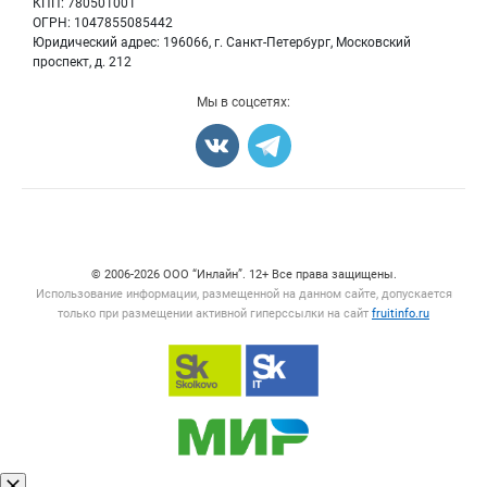
КПП: 780501001
Орехи
Блог
ОГРН: 1047855085442
Грибы
Юридический адрес: 196066, г. Санкт-Петербург, Московский
Оборудование
проспект, д. 212
Добавить объявление
Мы в соцсетях:
Карта объявлений
Счетчики, авторское право, логотипы
© 2006‑2026 ООО “Инлайн”. 12+ Все права защищены.
Использование информации, размещенной на данном сайте, допускается
только при размещении активной гиперссылки на сайт
fruitinfo.ru