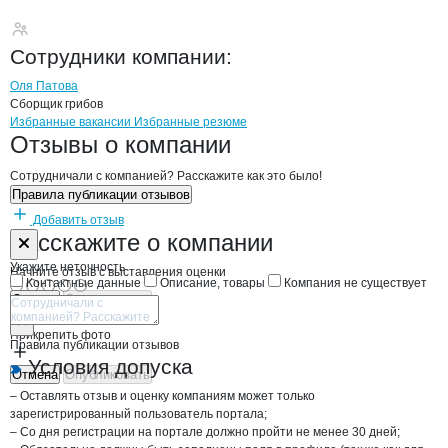
ОПТ
Сотрудники
компании
:
Оля Патова
Сборщик грибов
Бренды
Вакансии в
компани
ОПТ
ОПТ
Избранные вакансии
Избранные резюме
Новости o
ОПТ,
ОПТ
Отзывы
о компании
Сотрудничали с компанией? Расскажите как это было!
Правила публикации отзывов
Добавить отзыв
Форма обратной связи о неточностях н
ОПТ
Расскажите
о компании
Укажите неточность
Начните отзыв с выставления оценки
Контактные данные
Описание, товары
Компания не существует
Отмена
Опубликовать
Прикрепить фото
Правила публикации отзывов
Условия допуска
Отмена
Опубликовать
– Оставлять отзыв и оценку компаниям может только
зарегистрированный пользователь портала;
– Со дня регистрации на портале должно пройти не менее 30 дней;