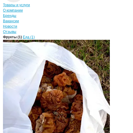
Навигация по странице
компании
ОПТ
Товары и услуги
О компании
Бренды
Вакансии
Новости
Отзывы
Продукция
ОПТ,
Навигация по продуктам
компании
ОПТ
Фрукты (1)
Еда (1)