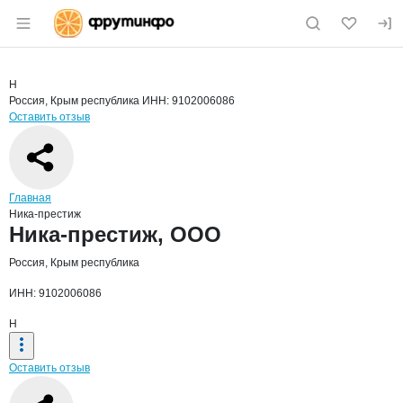
Раздел навигации по сайту fruitinfo.ru
Краткая информация о компании
Ника
Страница компании
Ника-пре
Страница компании
Ника-престиж, ООО
Н
Россия, Крым республика
ИНН: 9102006086
Оставить отзыв
Навигация по сайту
Главная
Ника-престиж
Основная информация о компании
Ника-престиж, ООО
Россия, Крым республика
ИНН: 9102006086
Н
Оставить отзыв