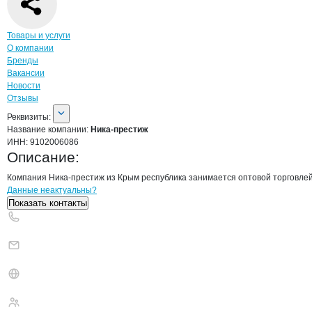
Навигация по странице
компании
Ника
Товары и услуги
О компании
Бренды
Вакансии
Новости
Отзывы
О компании
Ника-престиж
Реквизиты
компании
Ника-престиж
Реквизиты:
Название компании:
Ника-престиж
ИНН:
9102006086
Описание:
Компания Ника-престиж из Крым республика занимается оптовой торговле
Контакты
компании
Ника-престиж
+7(800)000-00-..
Данные неактуальны?
Показать контакты