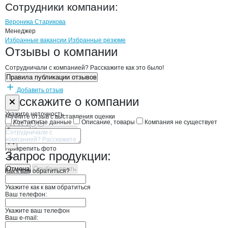
Ника-престиж
Сотрудники
компании
:
Вероника Старикова
Менеджер
Бренды
Вакансии в
компани
Ника-престиж
Ника-престиж
Избранные вакансии
Избранные резюме
Новости o
Ника-престиж, ООО
Ника-престиж
Отзывы
о компании
Сотрудничали с компанией? Расскажите как это было!
Правила публикации отзывов
Добавить отзыв
Форма обратной связи о неточностях н
Ника-престиж
Расскажите
о компании
Укажите неточность
Начните отзыв с выставления оценки
Контактные данные
Описание, товары
Компания не существует
Отмена
Опубликовать
Прикрепить фото
Запрос продукции:
Отмена
Опубликовать
Как к вам обратиться?
Укажите как к вам обратиться
Ваш телефон:
Укажите ваш телефон
Ваш e-mail: