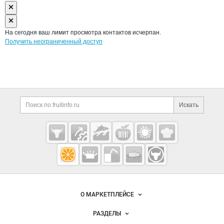
На сегодня ваш лимит просмотра контактов исчерпан.
Получить неограниченный доступ
Дополнительная информация
Поиск по сайту и ссы
Искать
Cсылки на полезные проекты
Fruitinfo.ru
— рынок
овощей и
Важные разделы и контакты
Навигация по сайту
фруктов
О МАРКЕТПЛЕЙСЕ
Новости Fruitinfo.ru
РАЗДЕЛЫ
Услуги и цены