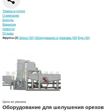
Навигация по странице
компании
Ляон
Товары и услуги
О компании
Бренды
Вакансии
Новости
Отзывы
Продукция
Ляонинская механическа
Навигация по продуктам
компании
Ляонинс
Фрукты (2)
Зерно (30)
Оборудование и упаковка (30)
Еда (30)
Цена не указана
Оборудование для шелушения орехов