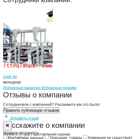
соня ли
менедежр
Бренды
Вакансии в
компани
Ляонинская механическа
Ляонинская механи
Избранные вакансии
Избранные резюме
Новости o
Ляонинская механическая
Ляонинская меха
Отзывы
о компании
Сотрудничали с компанией? Расскажите как это было!
Правила публикации отзывов
Добавить отзыв
Форма обратной связи о неточностях н
Ляонинская м
Расскажите
о компании
Укажите неточность
Начните отзыв с выставления оценки
Контактные данные
Описание, товары
Компания не существует