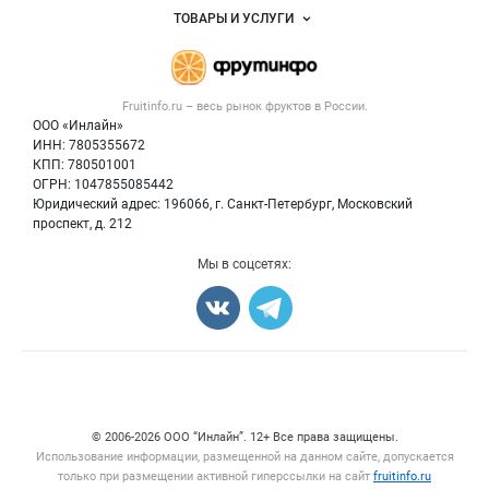
Объявления
ТОВАРЫ И УСЛУГИ
Размещение рекламы
Каталог компаний
Готовая продукция
Публичная оферта
Новости рынка
Овощи
Контактная информация
Форум
Fruitinfo.ru – весь
рынок фруктов
в России.
Фрукты
Политика обработки персональных данных
Бренды
ООО «Инлайн»
Ягоды
Для СМИ
ИНН: 7805355672
Вакансии
КПП: 780501001
Орехи
Блог
ОГРН: 1047855085442
Грибы
Юридический адрес: 196066, г. Санкт-Петербург, Московский
Оборудование
проспект, д. 212
Добавить объявление
Мы в соцсетях:
Карта объявлений
Счетчики, авторское право, логотипы
© 2006‑2026 ООО “Инлайн”. 12+ Все права защищены.
Использование информации, размещенной на данном сайте, допускается
только при размещении активной гиперссылки на сайт
fruitinfo.ru