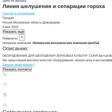
Цена не указана
Линия шелушения и сепарации гороха
Смотреть объявление
Продам
Россия
Московская область
Домодедово
9 мая 2020
Показать ещё
О компании
Ляонинская механическ
Реквизиты
компании
Ляонинская механич
Реквизиты:
Название компании:
Ляонинская механическая компания ЦяоПай
Описание:
ОБОРУДОВАНИЕ ДЛЯ ШЕЛУШЕНИЯ ЗЕРНОВЫХ КУЛЬТУР- СОНЯ Ватсап/Вайбер 
Мы гарантируем высокое качество оборудования, низкую цену и высокоэф
Контакты
компании
Ляонинская меха
+7(800)000-00-..
Данные неактуальны?
Показать контакты
Ляонинская механи
Сотрудники
компании
: