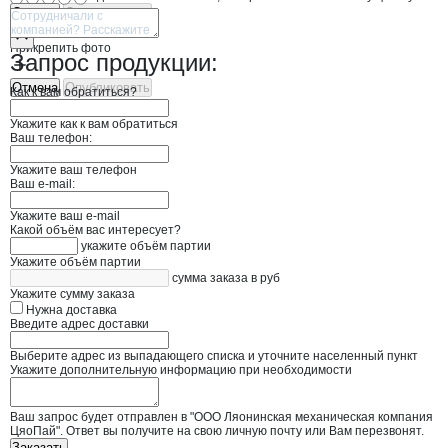
Отмена
Опубликовать
Прикрепить фото
Запрос продукции:
Отмена
Опубликовать
Как к вам обратиться?
Укажите как к вам обратиться
Ваш телефон:
Укажите ваш телефон
Ваш e-mail:
Укажите ваш e-mail
Какой объём вас интересует?
укажите объём партии
Укажите объём партии
сумма заказа в руб
Укажите сумму заказа
Нужна доставка
Введите адрес доставки
Выберите адрес из выпадающего списка и уточните населенный пункт
Укажите дополнительную информацию при необходимости
Ваш запрос будет отправлен в "ООО Ляонинская механическая компания
ЦяоПай". Ответ вы получите на свою личную почту или Вам перезвонят.
Заказать