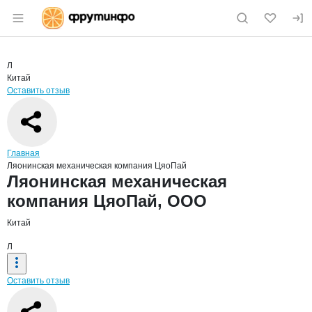
Раздел навигации по сайту fruitinfo.ru
Краткая информация о компании
Ляон
Страница компании
Ляонинск
Страница компании
Ляонинская механическая компания ЦяоПай, ООО
Л
Китай
Оставить отзыв
Навигация по сайту
Главная
Ляонинская механическая компания ЦяоПай
Основная информация о компании
Ляонинская механическая
компания ЦяоПай, ООО
Китай
Л
Оставить отзыв