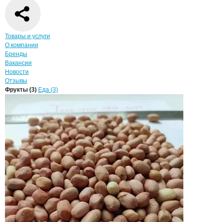
Навигация по странице
компании
Juna
Товары и услуги
О компании
Бренды
Вакансии
Новости
Отзывы
Продукция
Junan Zhongsheng Cereals
Навигация по продуктам
компании
Junan Zh
Фрукты (3)
Еда (3)