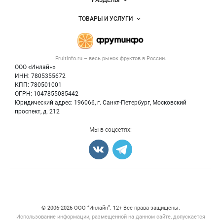
РАЗДЕЛЫ
Услуги и цены
Объявления
ТОВАРЫ И УСЛУГИ
Размещение рекламы
Каталог компаний
Готовая продукция
Публичная оферта
Новости рынка
Овощи
Контактная информация
Форум
Fruitinfo.ru – весь
рынок фруктов
в России.
Фрукты
Политика обработки персональных данных
Бренды
ООО «Инлайн»
Ягоды
Для СМИ
ИНН: 7805355672
Вакансии
КПП: 780501001
Орехи
Блог
ОГРН: 1047855085442
Грибы
Юридический адрес: 196066, г. Санкт-Петербург, Московский
Оборудование
проспект, д. 212
Добавить объявление
Мы в соцсетях:
Карта объявлений
Счетчики, авторское право, логотипы
© 2006‑2026 ООО “Инлайн”. 12+ Все права защищены.
Использование информации, размещенной на данном сайте, допускается