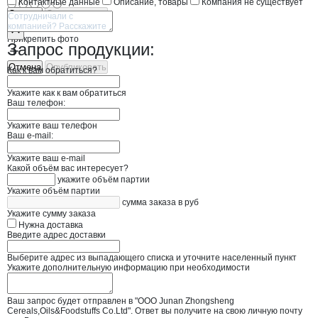
Контактные данные
Описание, товары
Компания не существует
Отмена
Опубликовать
Прикрепить фото
Запрос продукции:
Отмена
Опубликовать
Как к вам обратиться?
Укажите как к вам обратиться
Ваш телефон:
Укажите ваш телефон
Ваш e-mail:
Укажите ваш e-mail
Какой объём вас интересует?
укажите объём партии
Укажите объём партии
сумма заказа в руб
Укажите сумму заказа
Нужна доставка
Введите адрес доставки
Выберите адрес из выпадающего списка и уточните населенный пункт
Укажите дополнительную информацию при необходимости
Ваш запрос будет отправлен в "ООО Junan Zhongsheng
Cereals,Oils&Foodstuffs Co.Ltd". Ответ вы получите на свою личную почту