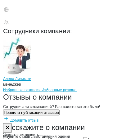
Junan Zhongsheng Ce
Сотрудники
компании
:
Алена Личикаки
менеджер
Бренды
Вакансии в
компани
Junan Zhongsheng Cereals
Junan Zhongsheng Ce
Избранные вакансии
Избранные резюме
Новости o
Junan Zhongsheng Cereals
Junan Zhongsheng 
Отзывы
о компании
Сотрудничали с компанией? Расскажите как это было!
Правила публикации отзывов
Добавить отзыв
Форма обратной связи о неточностях н
Junan Zhongsh
Расскажите
о компании
Укажите неточность
Начните отзыв с выставления оценки