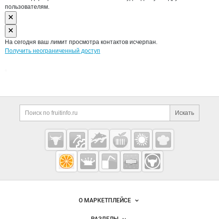
пользователям.
На сегодня ваш лимит просмотра контактов исчерпан.
Получить неограниченный доступ
Дополнительная информация
Поиск по сайту и ссы
Искать
Cсылки на полезные проекты
Fruitinfo.ru
— рынок
овощей и
Важные разделы и контакты
Навигация по сайту
фруктов
О МАРКЕТПЛЕЙСЕ
Новости Fruitinfo.ru