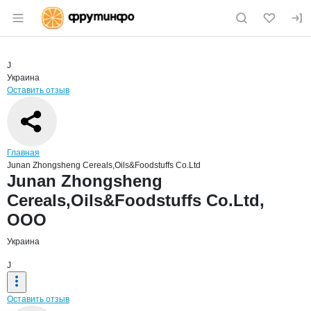
Раздел навигации по сайту fruitinfo.ru
Краткая информация о компании
Junan
Страница компании
Junan Zho
Страница компании
Junan Zhongsheng Cereals,Oils&Foodstuffs Co.Ltd, ООО
J
Украина
Оставить отзыв
Навигация по сайту
Главная
Junan Zhongsheng Cereals,Oils&Foodstuffs Co.Ltd
Основная информация о компании
Junan Zhongsheng
Cereals,Oils&Foodstuffs Co.Ltd,
ООО
Украина
J
Оставить отзыв