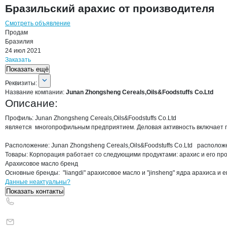
Бразильский арахис от производителя
Смотреть объявление
Продам
Бразилия
24 июл 2021
Заказать
Показать ещё
О компании
Junan Zhongsheng Cereal
Реквизиты
компании
Junan Zhongsheng Cer
Реквизиты:
Название компании:
Junan Zhongsheng Cereals,Oils&Foodstuffs Co.Ltd
Описание:
Профиль: Junan Zhongsheng Cereals,Oils&Foodstuffs Co.Ltd

является  многопрофильным предприятием. Деловая активность включает п
Расположение: Junan Zhongsheng Cereals,Oils&Foodstuffs Co.Ltd   располо
Товары: Корпорация работает со следующими продуктами: арахис и его про
Арахисовое масло бренд

Основные бренды:  "liangdi" арахисовое масло и "jinsheng" ядра арахиса 
Контакты
компании
Junan Zhongsheng 
+7(800)000-00-..
Данные неактуальны?
Показать контакты