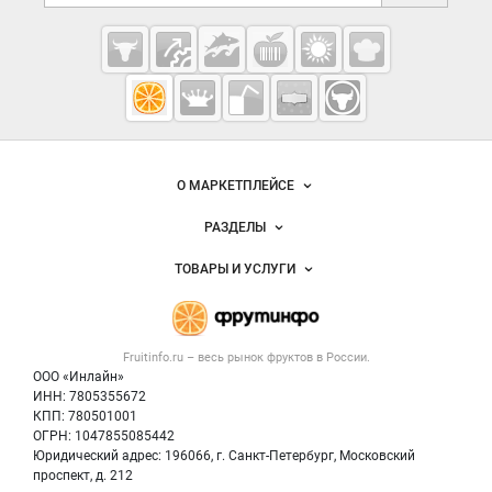
Cсылки на полезные проекты
Fruitinfo.ru
— рынок
овощей и
Важные разделы и контакты
Навигация по сайту
фруктов
О МАРКЕТПЛЕЙСЕ
Новости Fruitinfo.ru
РАЗДЕЛЫ
Услуги и цены
Объявления
ТОВАРЫ И УСЛУГИ
Размещение рекламы
Каталог компаний
Готовая продукция
Публичная оферта
Новости рынка
Овощи
Контактная информация
Форум
Fruitinfo.ru – весь
рынок фруктов
в России.
Фрукты
Политика обработки персональных данных
Бренды
ООО «Инлайн»
Ягоды
Для СМИ
ИНН: 7805355672
Вакансии
КПП: 780501001
Орехи
Блог
ОГРН: 1047855085442
Грибы
Юридический адрес: 196066, г. Санкт-Петербург, Московский
Оборудование
проспект, д. 212