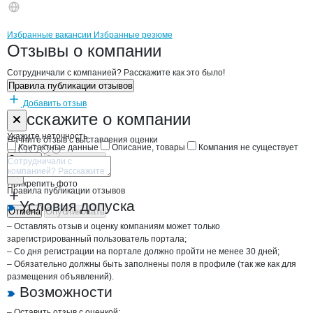
Бренды
Вакансии в
компани
ИСИНОВ Э.
ИСИНОВ Э.
Избранные вакансии
Избранные резюме
Новости o
ИСИНОВ Э., КФХ
ИСИНОВ Э.
Отзывы
о компании
Сотрудничали с компанией? Расскажите как это было!
Правила публикации отзывов
Добавить отзыв
Форма обратной связи о неточностях н
ИСИНОВ Э.
Расскажите
о компании
Укажите неточность
Начните отзыв с выставления оценки
Контактные данные
Описание, товары
Компания не существует
Отмена
Опубликовать
Прикрепить фото
Правила публикации отзывов
Условия допуска
Отмена
Опубликовать
– Оставлять отзыв и оценку компаниям может только
зарегистрированный пользователь портала;
– Со дня регистрации на портале должно пройти не менее 30 дней;
– Обязательно должны быть заполнены поля в профиле (так же как для
размещения объявлений).
Возможности
– Оставить отзыв с оценкой;