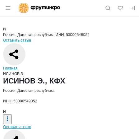
Раздел навигации по сайту fruitinfo.ru
Краткая информация о компании
ИСИН
Страница компании
ИСИНОВ Э
Страница компании
ИСИНОВ Э., КФХ
И
Россия, Дагестан республика
ИНН: 53000549052
Оставить отзыв
Навигация по сайту
Главная
ИСИНОВ Э.
Основная информация о компании
ИСИНОВ Э., КФХ
Россия, Дагестан республика
ИНН: 53000549052
И
Оставить отзыв