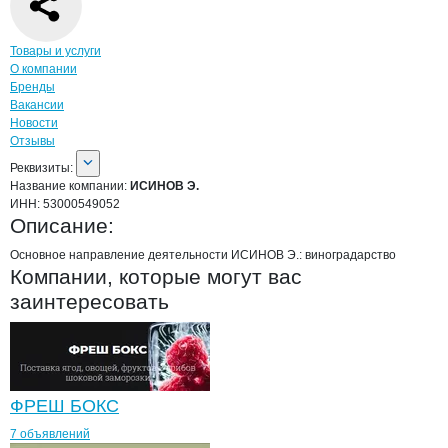
Навигация по странице
компании
ИСИН
Товары и услуги
О компании
Бренды
Вакансии
Новости
Отзывы
О компании
ИСИНОВ Э.
Реквизиты
компании
ИСИНОВ Э.
Реквизиты:
Название компании:
ИСИНОВ Э.
ИНН:
53000549052
Описание:
Основное направление деятельности ИСИНОВ Э.: виноградарство
Компании, которые могут вас
заинтересовать
ФРЕШ БОКС
7 объявлений