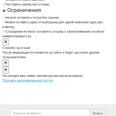
– Поставить оценку без отзыва.
Ограничения
– Нельзя оставлять отзыв без оценки;
– Можно оставить один отзыв/оценку для одной компании один раз
в месяц;
– Сотрудники не могут оставлять отзывы о своей компании, но могут
комментировать их.
Спасибо за отзыв!
После модерации он появится на сайте и будет доступен другим
пользователям.
На сегодня ваш лимит просмотра контактов исчерпан.
Получить неограниченный доступ
Дополнительная информация
Поиск по сайту и ссы
Искать