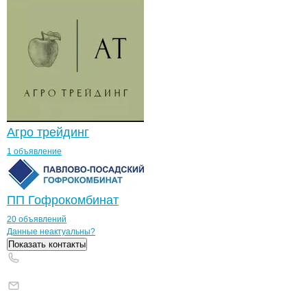
Агро трейдинг
1 объявление
ПП Гофрокомбинат
20 объявлений
Контакты
компании
ИСИНОВ Э.
+7(800)000-00-..
Данные неактуальны?
Показать контакты