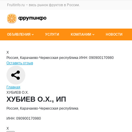
Раздел навигации по сайту fruitinfo.ru
Fruitinfo.ru – весь
рынок фруктов
в России.
Авторизация и меню пользователя
Навигация по разделам сайта fruitinfo.ru
ОБЪЯВЛЕНИЯ
УСЛУГИ
КОМПАНИИ
НОВОСТИ
Все объявления
Каталог компаний
Краткая информация о компании
ХУБ
Страница компании
ХУБИЕВ О
Страница компании
ХУБИЕВ О.Х., ИП
Х
Россия, Карачаево-Черкесская республика
ИНН: 090900170980
Мои объявления
О каталоге компаний
Оставить отзыв
Премиум размещение
Навигация по сайту
Главная
ХУБИЕВ О.Х.
Основная информация о компании
ХУБИЕВ О.Х., ИП
Россия, Карачаево-Черкесская республика
ИНН: 090900170980
Х