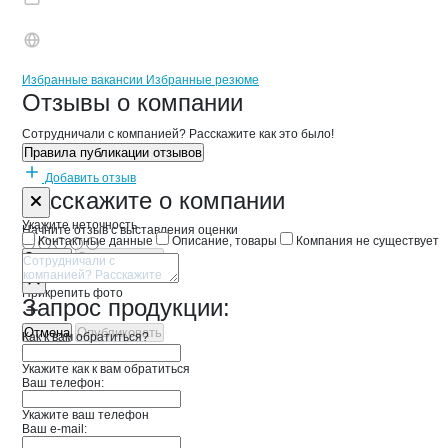
Бренды
Вакансии в
компани
ХУБИЕВ О.Х.
ХУБИЕВ О.Х.
Избранные вакансии
Избранные резюме
Новости o
ХУБИЕВ О.Х., ИП
ХУБИЕВ О.Х.
Отзывы
о компании
Сотрудничали с компанией? Расскажите как это было!
Правила публикации отзывов
Добавить отзыв
Форма обратной связи о неточностях 
ХУБИЕВ О.Х.
Расскажите
о компании
Укажите неточность
Начните отзыв с выставления оценки
Контактные данные
Описание, товары
Компания не существует
Отмена
Опубликовать
Прикрепить фото
Запрос продукции:
Отмена
Опубликовать
Как к вам обратиться?
Укажите как к вам обратиться
Ваш телефон:
Укажите ваш телефон
Ваш e-mail: