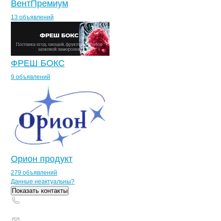
ВентПремиум
13 объявлений
ФРЕШ БОКС
9 объявлений
Орион продукт
279 объявлений
Контакты
компании
ХУБИЕВ О.Х.
+7(800)000-00-..
Данные неактуальны?
Показать контакты