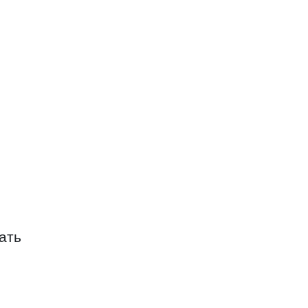
ИЕВ О.Х.
ать