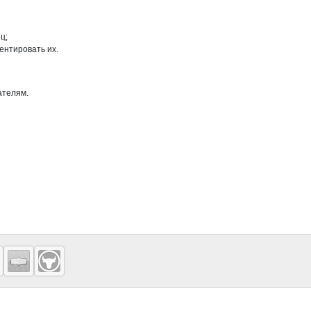
ц;
ентировать их.
ателям.