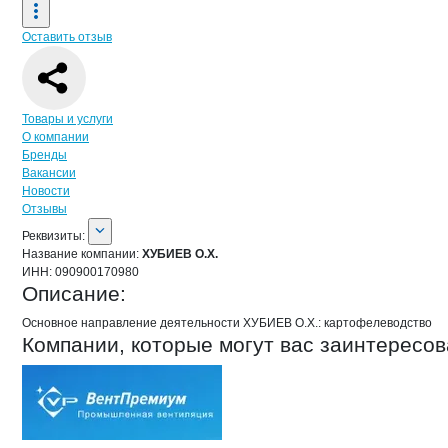
Оставить отзыв
Навигация по странице
компании
ХУБ
Товары и услуги
О компании
Бренды
Вакансии
Новости
Отзывы
О компании
ХУБИЕВ О.Х.
Реквизиты
компании
ХУБИЕВ О.Х.
Реквизиты:
Название компании:
ХУБИЕВ О.Х.
ИНН:
090900170980
Описание:
Основное направление деятельности ХУБИЕВ О.Х.: картофелеводство
Компании, которые могут вас заинтересов