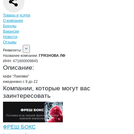
Навигация по странице
компании
ГРЯ
Товары и услуги
О компании
Бренды
Вакансии
Новости
Отзывы
О компании
ГРЯЗНОВА ЛФ
Реквизиты
компании
ГРЯЗНОВА ЛФ
Реквизиты:
Название компании:
ГРЯЗНОВА ЛФ
ИНН:
471600009845
Описание:
кафе "Лакомка" 

ежедневно с 9 до 22
Компании, которые могут вас
заинтересовать
ФРЕШ БОКС