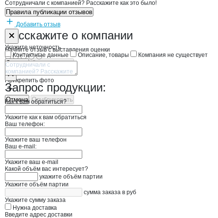
Сотрудничали с компанией? Расскажите как это было!
Правила публикации отзывов
Добавить отзыв
Форма обратной связи о неточностях н
ГРЯЗНОВА ЛФ
Расскажите
о компании
Укажите неточность
Начните отзыв с выставления оценки
Контактные данные
Описание, товары
Компания не существует
Отмена
Опубликовать
Прикрепить фото
Запрос продукции:
Отмена
Опубликовать
Как к вам обратиться?
Укажите как к вам обратиться
Ваш телефон:
Укажите ваш телефон
Ваш e-mail:
Укажите ваш e-mail
Какой объём вас интересует?
укажите объём партии
Укажите объём партии
сумма заказа в руб
Укажите сумму заказа
Нужна доставка
Введите адрес доставки