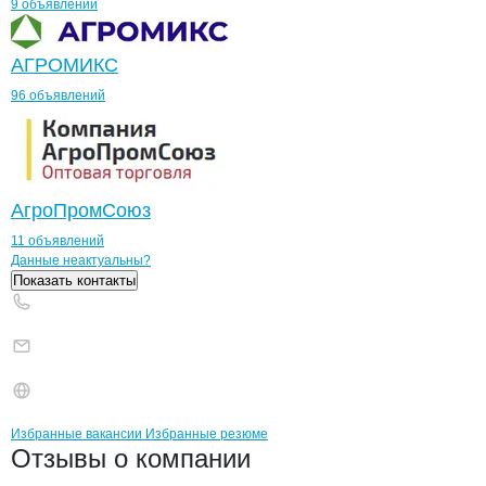
9 объявлений
АГРОМИКС
96 объявлений
АгроПромСоюз
11 объявлений
Контакты
компании
ГРЯЗНОВА ЛФ
+7(800)000-00-..
Данные неактуальны?
Показать контакты
Бренды
Вакансии в
компани
ГРЯЗНОВА ЛФ
ГРЯЗНОВА ЛФ
Избранные вакансии
Избранные резюме
Новости o
ГРЯЗНОВА ЛФ, ИП
ГРЯЗНОВА ЛФ
Отзывы
о компании