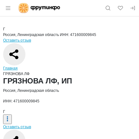
Раздел навигации по сайту fruitinfo.ru
Краткая информация о компании
ГРЯЗ
Страница компании
ГРЯЗНОВА
Страница компании
ГРЯЗНОВА ЛФ, ИП
Г
Россия, Ленинградская область
ИНН: 471600009845
Оставить отзыв
Навигация по сайту
Главная
ГРЯЗНОВА ЛФ
Основная информация о компании
ГРЯЗНОВА ЛФ, ИП
Россия, Ленинградская область
ИНН: 471600009845
Г
Оставить отзыв