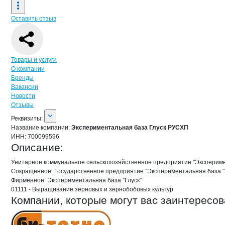
Оставить отзыв
Навигация по странице
компании
Экс
Товары и услуги
О компании
Бренды
Вакансии
Новости
Отзывы
О компании
Экспериментальная баз
Реквизиты
компании
Экспериментальная 
Реквизиты:
Название компании:
Экспериментальная база Глуск РУСХП
ИНН:
700099596
Описание:
Унитарное коммунальное сельскохозяйственное предприятие "Эксперимен
Сокращенное: Государственное предприятие "Экспериментальная база "Г
Фирменное: Экспериментальная база "Глуск"

01111 - Выращивание зерновых и зернобобовых культур
Компании, которые могут вас заинтересов