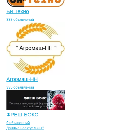
Би-Техно
338 объявлений
Агромаш-НН
335 объявлений
ФРЕШ БОКС
9 объявлений
Контакты
компании
Экспериментальн
+7(800)000-00-..
Данные неактуальны?