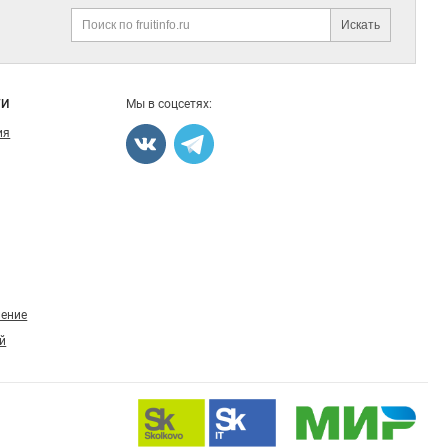
Искать
Поиск
ГИ
Мы в соцсетях:
ия
ление
й