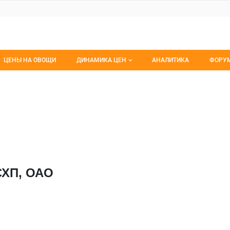
ЦЕНЫ НА ОВОЩИ
ДИНАМИКА ЦЕН
АНАЛИТИКА
ФОРУ
Динамика цен заморож
Все 
периментальная база Глуск РУСХП
ентальная база Глуск РУСХП
Динамика цен свежее
Изб
Динамика цен сушенное
С мо
СХП, ОАО