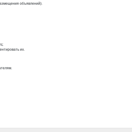
размещения объявлений).
ц;
ентировать их.
ателям.