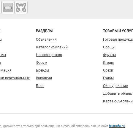
о сайту
Е
РАЗДЕЛЫ
ТОВАРЫ И УСЛУ
ru
Объявления
Готовая продукц
Каталог компаний
Овощи
амы
Новости рынка
Фрукты
а
Форум
Ягоды
рмация
Бренды
Орехи
тки персональных
Вакансии
Грибы
Блог
Оборудование
Добавить объяв
Карта объявлени
, допускается только при размещении активной гиперссылки на сайт
fruitinfo.ru