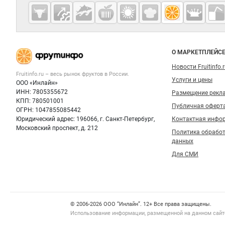
Cсылки на полезные проекты
Fruitinfo.ru
— рынок
овощей и
Важные разделы и контакты
Навигация п
фруктов
О МАРКЕТПЛЕЙС
Новости Fruitinfo.
Fruitinfo.ru – весь
рынок фруктов
в России.
Услуги и цены
ООО «Инлайн»
ИНН: 7805355672
Размещение рекл
КПП: 780501001
Публичная оферт
ОГРН: 1047855085442
Юридический адрес: 196066, г. Санкт-Петербург,
Контактная инфо
Московский проспект, д. 212
Политика обрабо
данных
Для СМИ
Счетчики, авторское право, логотипы
© 2006‑2026 ООО “Инлайн”. 12+ Все права защищены.
Использование информации, размещенной на данном сайте