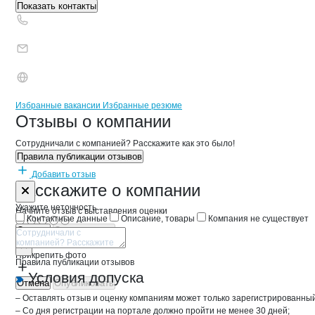
Показать контакты
Бренды
Вакансии в
компани
Экспериментальная баз
Экспериментальная
Избранные вакансии
Избранные резюме
Новости o
Экспериментальная база
Экспериментальн
Отзывы
о компании
Сотрудничали с компанией? Расскажите как это было!
Правила публикации отзывов
Добавить отзыв
Форма обратной связи о неточностях 
Эксперимента
Расскажите
о компании
Укажите неточность
Начните отзыв с выставления оценки
Контактные данные
Описание, товары
Компания не существует
Отмена
Опубликовать
Прикрепить фото
Правила публикации отзывов
Условия допуска
Отмена
Опубликовать
– Оставлять отзыв и оценку компаниям может только зарегистрированны
– Со дня регистрации на портале должно пройти не менее 30 дней;