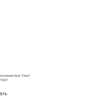
периментальная база Глуск РУСХП
а Глуск РУСХП
база Глуск РУСХП
тальная база "Глуск"

луск"

ать