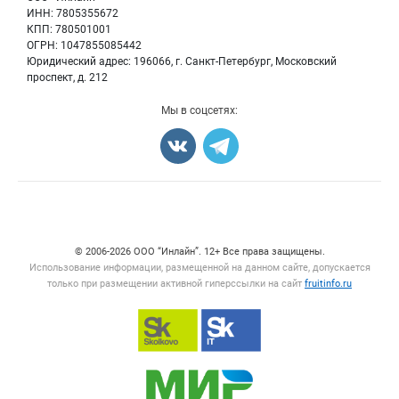
Ягоды
Для СМИ
ИНН: 7805355672
Вакансии
КПП: 780501001
Орехи
Блог
ОГРН: 1047855085442
Грибы
Юридический адрес: 196066, г. Санкт-Петербург, Московский
Оборудование
проспект, д. 212
Добавить объявление
Мы в соцсетях:
Карта объявлений
Счетчики, авторское право, логотипы
© 2006‑2026 ООО “Инлайн”. 12+ Все права защищены.
Использование информации, размещенной на данном сайте, допускается
только при размещении активной гиперссылки на сайт
fruitinfo.ru