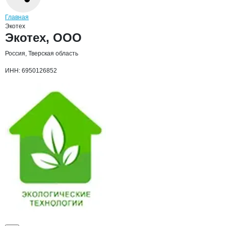
Навигация по сайту
Главная
Экотех
Основная информация о компании
Экотех, ООО
Россия, Тверская область
ИНН: 6950126852