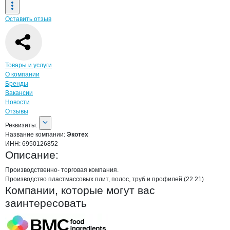
Оставить отзыв
Навигация по странице
компании
Экот
Товары и услуги
О компании
Бренды
Вакансии
Новости
Отзывы
О компании
Экотех
Реквизиты
компании
Экотех
Реквизиты:
Название компании:
Экотех
ИНН:
6950126852
Описание:
Производственно- торговая компания.

Производство пластмассовых плит, полос, труб и профилей (22.21)
Компании, которые могут вас
заинтересовать