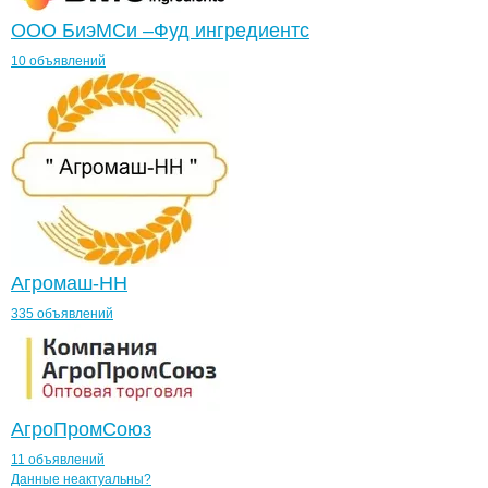
ООО БиэМСи –Фуд ингредиентс
10 объявлений
Агромаш-НН
335 объявлений
АгроПромСоюз
11 объявлений
Контакты
компании
Экотех
+7(800)000-00-..
Данные неактуальны?