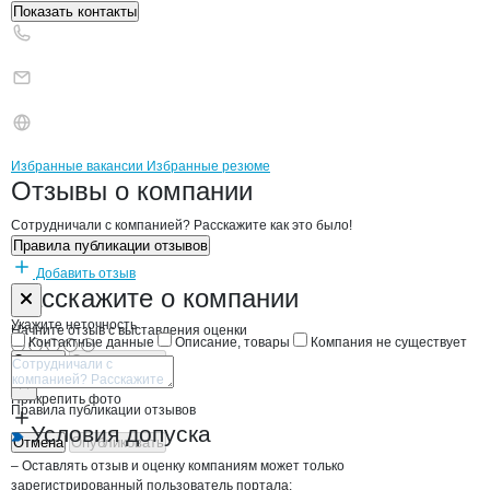
Показать контакты
Бренды
Вакансии в
компани
Экотех
Экотех
Избранные вакансии
Избранные резюме
Новости o
Экотех, ООО
Экотех
Отзывы
о компании
Сотрудничали с компанией? Расскажите как это было!
Правила публикации отзывов
Добавить отзыв
Форма обратной связи о неточностях н
Экотех
Расскажите
о компании
Укажите неточность
Начните отзыв с выставления оценки
Контактные данные
Описание, товары
Компания не существует
Отмена
Опубликовать
Прикрепить фото
Правила публикации отзывов
Условия допуска
Отмена
Опубликовать
– Оставлять отзыв и оценку компаниям может только
зарегистрированный пользователь портала;