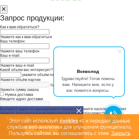
Запрос продукции:
Как к вам обратиться?
Укажите как к вам обратиться
Ваш телефон:
Укажите ваш телефон
Ваш e-mail:
Укажите ваш e-mail
Какой объём вас интересует?
Всеволод
укажите объём партии
Здравствуйте! Готов помочь
Укажите объём партии
вам. Напишите мне, если у
сумма заказа в руб
вас появятся вопросы.
Укажите сумму заказа
Нужна доставка
Введите адрес доставки
Выберите адрес из выпадающего списка и уточните населенный пункт
Укажите дополнительную информацию при необходимости
Fruitinfo теперь и в MAX
Этот сайт использует
cookies
и передает данные
службам веб-аналитики для улучшения функционала.
Ваш запрос будет отправлен в "ООО Экотех". Ответ вы получите на свою
ПЕРЕЙТИ
личную почту или Вам перезвонят.
Пользуясь сайтом, вы соглашаетесь с этим.
Закрыть
Заказать