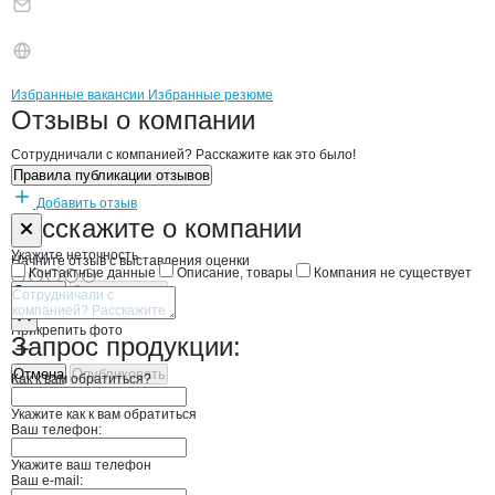
Бренды
Вакансии в
компани
Дуслык
Дуслык
Избранные вакансии
Избранные резюме
Новости o
Дуслык, ООО
Дуслык
Отзывы
о компании
Сотрудничали с компанией? Расскажите как это было!
Правила публикации отзывов
Добавить отзыв
Форма обратной связи о неточностях н
Дуслык
Расскажите
о компании
Укажите неточность
Начните отзыв с выставления оценки
Контактные данные
Описание, товары
Компания не существует
Отмена
Опубликовать
Прикрепить фото
Запрос продукции:
Отмена
Опубликовать
Как к вам обратиться?
Укажите как к вам обратиться
Ваш телефон:
Укажите ваш телефон
Ваш e-mail: