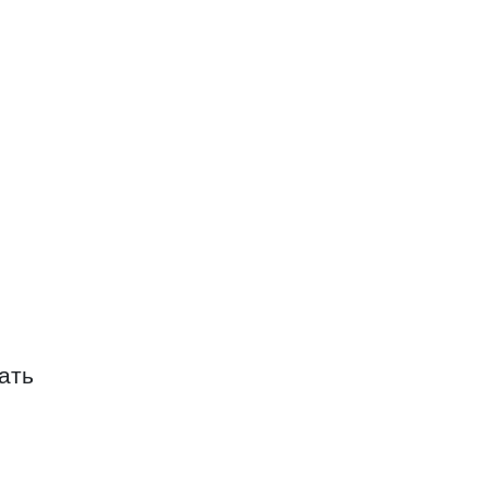
НТРАЛЬНЫЙ РЫНОК
НОК
ать