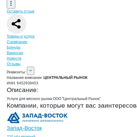
Оставить отзыв
Навигация по странице
компании
ЦЕ
Товары и услуги
О компании
Бренды
Вакансии
Новости
Отзывы
О компании
ЦЕНТРАЛЬНЫЙ РЫНОК
Реквизиты
компании
ЦЕНТРАЛЬНЫЙ РЫ
Реквизиты:
Название компании:
ЦЕНТРАЛЬНЫЙ РЫНОК
ИНН:
6452939453
Описание:
Услуги для мясного рынка ООО "Центральный Рынок"
Компании, которые могут вас заинтересов
Запад-Восток
220 объявлений