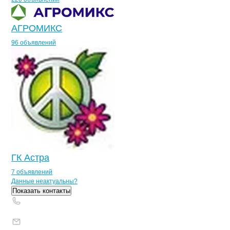
АГРОМИКС
96 объявлений
ГК Астра
7 объявлений
Контакты
компании
ЦЕНТРАЛЬНЫЙ 
+7(800)000-00-..
Данные неактуальны?
Показать контакты