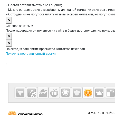
– Нельзя оставлять отзыв без оценки;
– Можно оставить один отзыв/оценку для одной компании один раз в меся
– Сотрудники не могут оставлять отзывы о своей компании, но могут комм
Спасибо за отзыв!
После модерации он появится на сайте и будет доступен другим пользов
На сегодня ваш лимит просмотра контактов исчерпан.
Получить неограниченный доступ
Дополнительная информация
Cсылки на полезные проекты
Fruitinfo.ru
— рынок
овощей и
Важные разделы и контакты
Навигация п
фруктов
О МАРКЕТПЛЕЙС