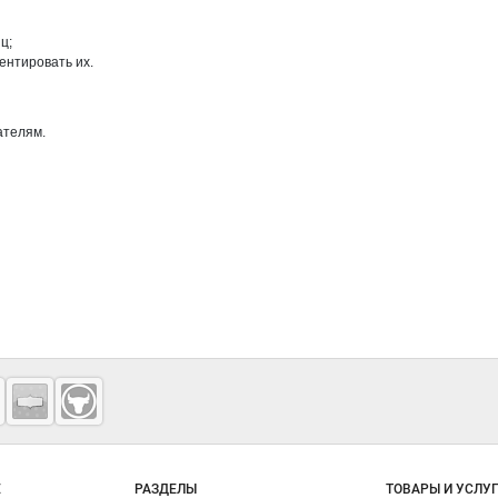
ц;
ентировать их.
ателям.
о сайту
Е
РАЗДЕЛЫ
ТОВАРЫ И УСЛУ