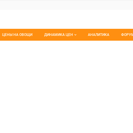
ЦЕНЫ НА ОВОЩИ
ДИНАМИКА ЦЕН
АНАЛИТИКА
ФОРУ
Динамика цен заморож
Все 
ТРАЛЬНЫЙ РЫНОК
ЛЬНЫЙ РЫНОК, ООО
Динамика цен свежее
Изб
Динамика цен сушенное
С мо