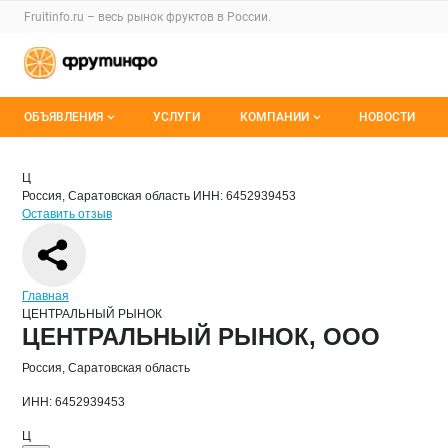
Раздел навигации по сайту fruitinfo.ru
Fruitinfo.ru – весь
рынок фруктов
в России.
Авторизация и меню пользователя
Навигация по разделам сайта fruitinfo.ru
ОБЪЯВЛЕНИЯ
УСЛУГИ
КОМПАНИИ
НОВОСТИ
Все объявления
Каталог компаний
Краткая информация о компании
ЦЕН
Страница компании
ЦЕНТРА
Страница компании
ЦЕНТРАЛЬНЫЙ РЫНОК, ООО
Ц
Россия, Саратовская область
ИНН: 6452939453
Мои объявления
О каталоге компаний
Оставить отзыв
Премиум размещение
Навигация по сайту
Главная
ЦЕНТРАЛЬНЫЙ РЫНОК
Основная информация о компании
ЦЕНТРАЛЬНЫЙ РЫНОК, ООО
Россия, Саратовская область
ИНН: 6452939453
Ц